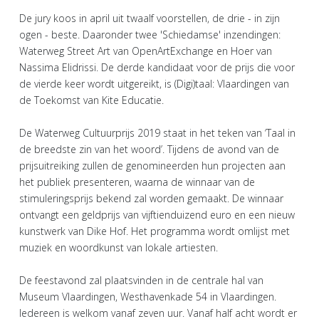
De jury koos in april uit twaalf voorstellen, de drie - in zijn
ogen - beste. Daaronder twee 'Schiedamse' inzendingen:
Waterweg Street Art van OpenArtExchange en Hoer van
Nassima Elidrissi. De derde kandidaat voor de prijs die voor
de vierde keer wordt uitgereikt, is (Digi)taal: Vlaardingen van
de Toekomst van Kite Educatie.
De Waterweg Cultuurprijs 2019 staat in het teken van ‘Taal in
de breedste zin van het woord’. Tijdens de avond van de
prijsuitreiking zullen de genomineerden hun projecten aan
het publiek presenteren, waarna de winnaar van de
stimuleringsprijs bekend zal worden gemaakt. De winnaar
ontvangt een geldprijs van vijftienduizend euro en een nieuw
kunstwerk van Dike Hof. Het programma wordt omlijst met
muziek en woordkunst van lokale artiesten.
De feestavond zal plaatsvinden in de centrale hal van
Museum Vlaardingen, Westhavenkade 54 in Vlaardingen.
Iedereen is welkom vanaf zeven uur. Vanaf half acht wordt er