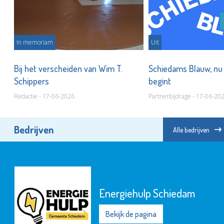
In memoriam
Uit
Bij het verscheiden van Wim T.
Schiedams Blauw, nu
Schippers
begint
Redactie - 17-06-2026
Partnerbijdrage - 17-06-20
Bedrijven
Alle bedrijven
Energiehulp Schiedam
Bekijk de pagina