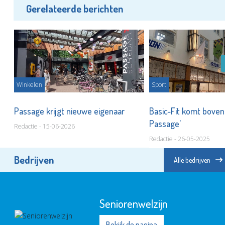
Gerelateerde berichten
Winkelen
Sport
Passage krijgt nieuwe eigenaar
Basic-Fit komt boven
Passage'
Redactie - 15-06-2026
Redactie - 26-05-2025
Bedrijven
Alle bedrijven
Pointer