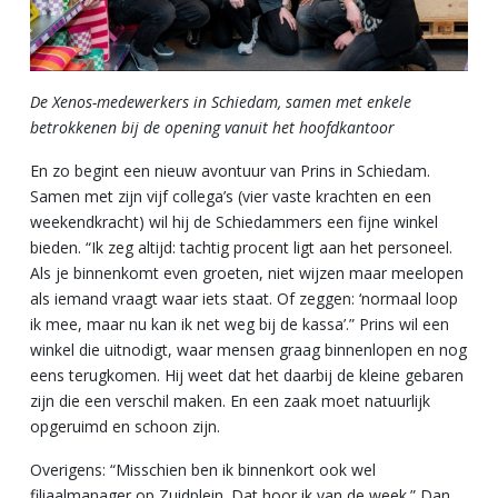
De Xenos-medewerkers in Schiedam, samen met enkele
betrokkenen bij de opening vanuit het hoofdkantoor
En zo begint een nieuw avontuur van Prins in Schiedam.
Samen met zijn vijf collega’s (vier vaste krachten en een
weekendkracht) wil hij de Schiedammers een fijne winkel
bieden. “Ik zeg altijd: tachtig procent ligt aan het personeel.
Als je binnenkomt even groeten, niet wijzen maar meelopen
als iemand vraagt waar iets staat. Of zeggen: ‘normaal loop
ik mee, maar nu kan ik net weg bij de kassa’.” Prins wil een
winkel die uitnodigt, waar mensen graag binnenlopen en nog
eens terugkomen. Hij weet dat het daarbij de kleine gebaren
zijn die een verschil maken. En een zaak moet natuurlijk
opgeruimd en schoon zijn.
Overigens: “Misschien ben ik binnenkort ook wel
filiaalmanager op Zuidplein. Dat hoor ik van de week.” Dan