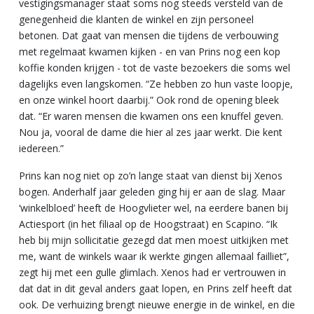
vestigingsmanager staat soms nog steeds versteld van de
genegenheid die klanten de winkel en zijn personeel
betonen. Dat gaat van mensen die tijdens de verbouwing
met regelmaat kwamen kijken - en van Prins nog een kop
koffie konden krijgen - tot de vaste bezoekers die soms wel
dagelijks even langskomen. “Ze hebben zo hun vaste loopje,
en onze winkel hoort daarbij.” Ook rond de opening bleek
dat. “Er waren mensen die kwamen ons een knuffel geven.
Nou ja, vooral de dame die hier al zes jaar werkt. Die kent
iedereen.”
Prins kan nog niet op zo’n lange staat van dienst bij Xenos
bogen. Anderhalf jaar geleden ging hij er aan de slag. Maar
‘winkelbloed’ heeft de Hoogvlieter wel, na eerdere banen bij
Actiesport (in het filiaal op de Hoogstraat) en Scapino. “Ik
heb bij mijn sollicitatie gezegd dat men moest uitkijken met
me, want de winkels waar ik werkte gingen allemaal failliet”,
zegt hij met een gulle glimlach. Xenos had er vertrouwen in
dat dat in dit geval anders gaat lopen, en Prins zelf heeft dat
ook. De verhuizing brengt nieuwe energie in de winkel, en die