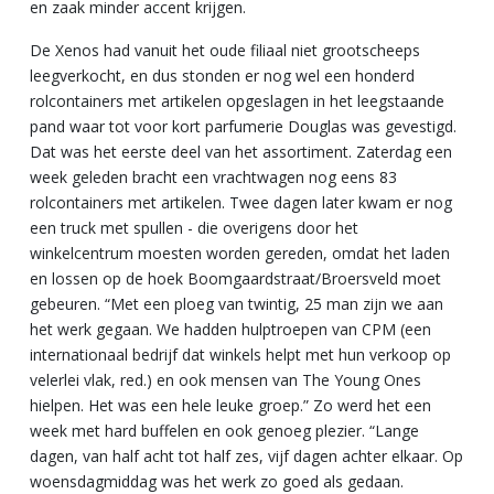
en zaak minder accent krijgen.
De Xenos had vanuit het oude filiaal niet grootscheeps
leegverkocht, en dus stonden er nog wel een honderd
rolcontainers met artikelen opgeslagen in het leegstaande
pand waar tot voor kort parfumerie Douglas was gevestigd.
Dat was het eerste deel van het assortiment. Zaterdag een
week geleden bracht een vrachtwagen nog eens 83
rolcontainers met artikelen. Twee dagen later kwam er nog
een truck met spullen - die overigens door het
winkelcentrum moesten worden gereden, omdat het laden
en lossen op de hoek Boomgaardstraat/Broersveld moet
gebeuren. “Met een ploeg van twintig, 25 man zijn we aan
het werk gegaan. We hadden hulptroepen van CPM (een
internationaal bedrijf dat winkels helpt met hun verkoop op
velerlei vlak, red.) en ook mensen van The Young Ones
hielpen. Het was een hele leuke groep.” Zo werd het een
week met hard buffelen en ook genoeg plezier. “Lange
dagen, van half acht tot half zes, vijf dagen achter elkaar. Op
woensdagmiddag was het werk zo goed als gedaan.