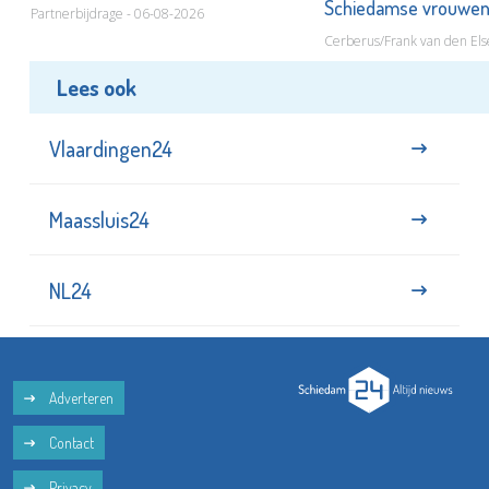
Valentijn de Heer komt signeren
Tbs & dwang geëist 
Schiedamse vrouwe
Partnerbijdrage - 06-08-2026
Cerberus/Frank van den Els
Lees ook
Vlaardingen24
Maassluis24
NL24
Adverteren
Contact