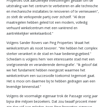
Properties ook aanzienlijke investeringen gedaan om de
uitstraling van het centrum te verbeteren en alle technische
en mechanische installaties te renoveren of te vernieuwen",
zo stelt de verkopende partij over zichzelf. "Al deze
maatregelen hebben geleid tot een modern, volledig
verhuurd winkelcentrum met een variërend en
aantrekkelijker winkelaanbod."
Volgens Sander Rovers van Ping Properties 'draait het
winkelcentrum als nooit tevoren'. "We hebben het complex
sterker verankert in de stad en haar bedieningsgebied."
Schiedam is volgens hem 'een interessante stad met een
snelgroeiende en veranderende demografie'. "Ik geloof dat
we het fundament hebben neergezet waarmee het
winkelcentrum een succesvolle toekomst tegemoet gaat.
Het is mooi om daarmee bij te hebben gedragen aan een
levendige binnenstad."
Volgens de voormalige eigenaar trok de Passage vorig jaar
bijna drie miljoen bezoekers. Dat zou twaalf procent meer
zijn dan vijf jaar geleden, toen Ping Properties eigenaar