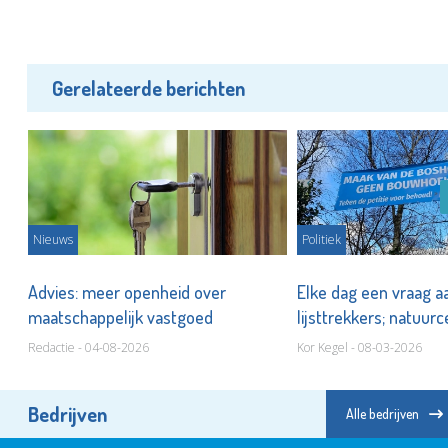
Gerelateerde berichten
Nieuws
Politiek
Advies: meer openheid over
Elke dag een vraag a
maatschappelijk vastgoed
lijsttrekkers; natuu
Boshoek
Redactie - 04-08-2026
Kor Kegel - 08-03-2026
Bedrijven
Alle bedrijven