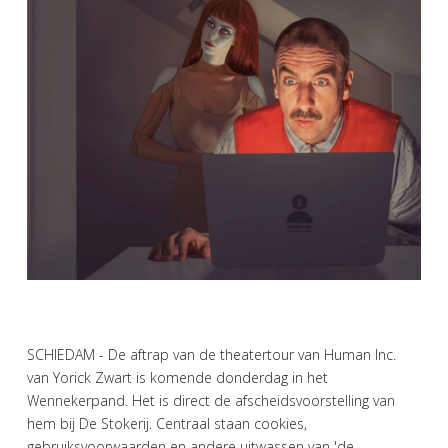
SCHIEDAM - De aftrap van de theatertour van Human Inc.
van Yorick Zwart is komende donderdag in het
Wennekerpand. Het is direct de afscheidsvoorstelling van
hem bij De Stokerij. Centraal staan cookies,
gebruiksvoorwaarden en andere uitwassen van 'de