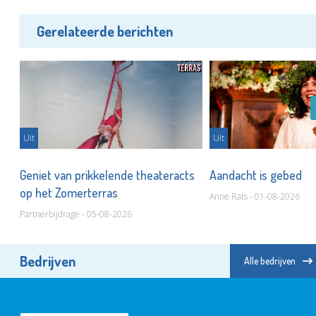
Gerelateerde berichten
Uit
Uit
Geniet van prikkelende theateracts
Aandacht is gebed
op het Zomerterras
Anne Rats - 01-08-2026
Partnerbijdrage - 05-08-2026
Bedrijven
Alle bedrijven