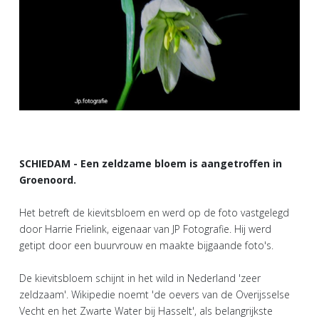
SCHIEDAM - Een zeldzame bloem is aangetroffen in
Groenoord.
Het betreft de kievitsbloem en werd op de foto vastgelegd
door Harrie Frielink, eigenaar van JP Fotografie. Hij werd
getipt door een buurvrouw en maakte bijgaande foto's.
De kievitsbloem schijnt in het wild in Nederland 'zeer
zeldzaam'. Wikipedie noemt 'de oevers van de Overijsselse
Vecht en het Zwarte Water bij Hasselt', als belangrijkste