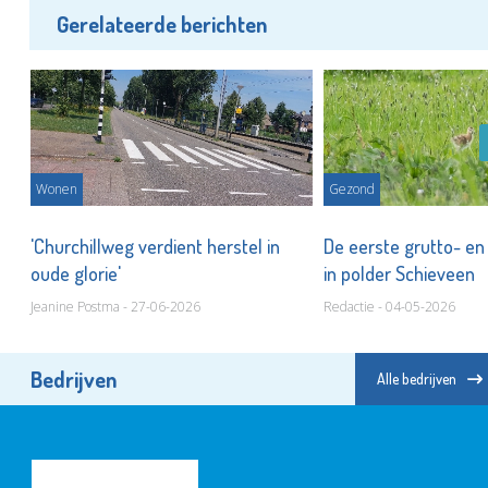
Gerelateerde berichten
Wonen
Gezond
'Churchillweg verdient herstel in
De eerste grutto- en 
oude glorie'
in polder Schieveen
Jeanine Postma - 27-06-2026
Redactie - 04-05-2026
Bedrijven
Alle bedrijven