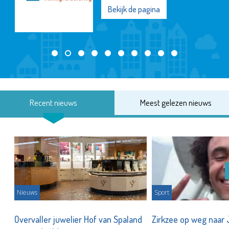
Bekijk de pagina
Recent nieuws
Meest gelezen nieuws
Nieuws
Sport
Overvaller juwelier Hof van Spaland
Zirkzee op weg naar