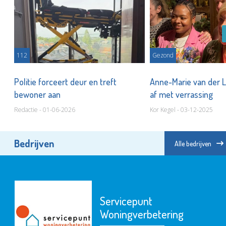
112
Gezond
Politie forceert deur en treft
Anne-Marie van der Li
bewoner aan
af met verrassing
Redactie - 01-06-2026
Kor Kegel - 03-12-2025
Bedrijven
Alle bedrijven
Servicepunt
Woningverbetering