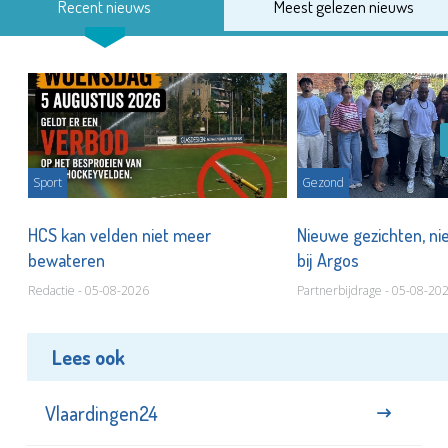
Recent nieuws
Meest gelezen nieuws
Sport
Gezond
HCS kan velden niet meer
Nieuwe gezichten, ni
bewateren
bij Argos
Redactie - 05-08-2026
Partnerbijdrage - 05-08-20
Lees ook
Vlaardingen24