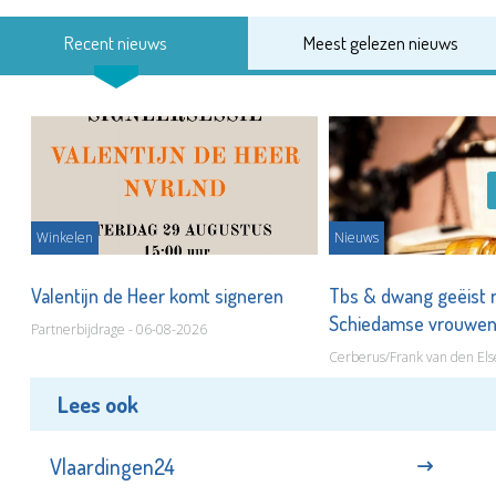
Recent nieuws
Meest gelezen nieuws
Winkelen
Nieuws
Valentijn de Heer komt signeren
Tbs & dwang geëist 
Schiedamse vrouwe
Partnerbijdrage - 06-08-2026
Cerberus/Frank van den Els
Lees ook
Vlaardingen24