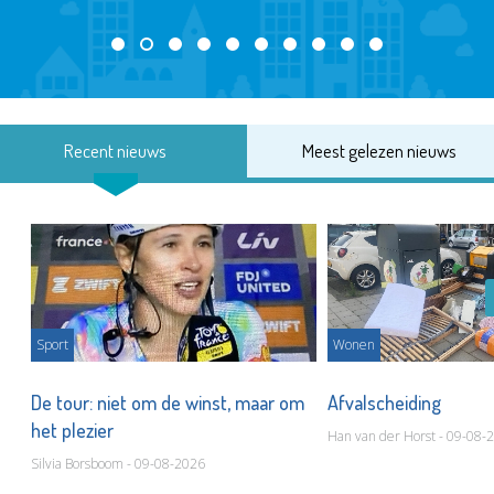
Recent nieuws
Meest gelezen nieuws
Sport
Wonen
De tour: niet om de winst, maar om
Afvalscheiding
het plezier
Han van der Horst - 09-08-
Silvia Borsboom - 09-08-2026