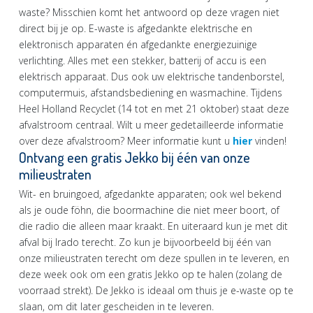
waste? Misschien komt het antwoord op deze vragen niet
direct bij je op. E-waste is afgedankte elektrische en
elektronisch apparaten én afgedankte energiezuinige
verlichting. Alles met een stekker, batterij of accu is een
elektrisch apparaat. Dus ook uw elektrische tandenborstel,
computermuis, afstandsbediening en wasmachine. Tijdens
Heel Holland Recyclet (14 tot en met 21 oktober) staat deze
afvalstroom centraal. Wilt u meer gedetailleerde informatie
over deze afvalstroom? Meer informatie kunt u
hier
vinden!
Ontvang een gratis Jekko bij één van onze
milieustraten
Wit- en bruingoed, afgedankte apparaten; ook wel bekend
als je oude föhn, die boormachine die niet meer boort, of
die radio die alleen maar kraakt. En uiteraard kun je met dit
afval bij Irado terecht. Zo kun je bijvoorbeeld bij één van
onze milieustraten terecht om deze spullen in te leveren, en
deze week ook om een gratis Jekko op te halen (zolang de
voorraad strekt). De Jekko is ideaal om thuis je e-waste op te
slaan, om dit later gescheiden in te leveren.