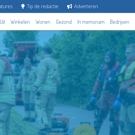
tures
Tip de redactie
Adverteren
Uit
Winkelen
Wonen
Gezond
In memoriam
Bedrijven