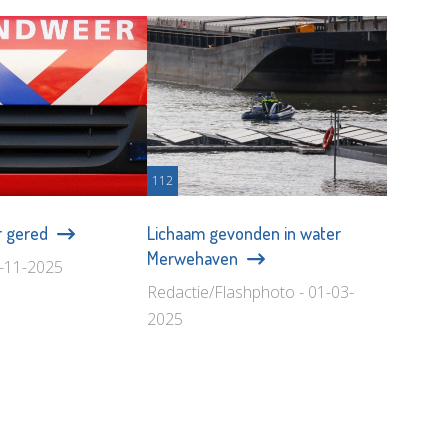
112
r gered
Lichaam gevonden in water
Merwehaven
7-11-2025
Redactie/Flashphoto - 01-03-
2025