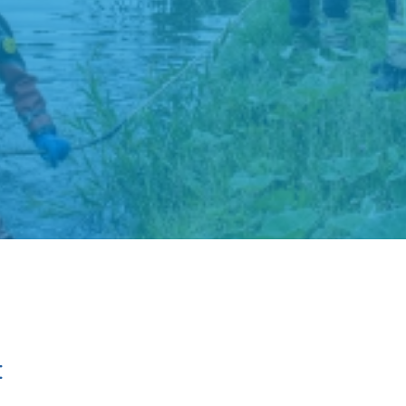
t
ston Fun
Hospice de
s
Margriet