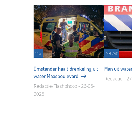
112
Nieuws
Omstander haalt drenkeling uit
Man uit wate
water Maasboulevard
Redactie - 2
Redactie/Flashphoto - 26-06-
2026