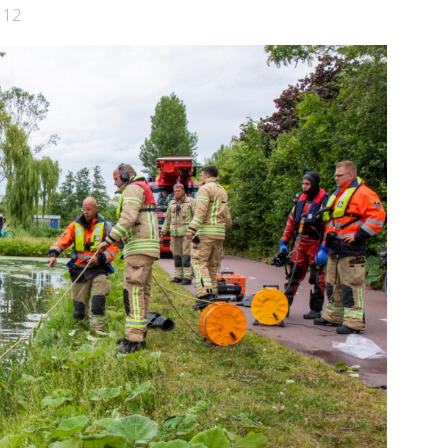
am
112
Bekijk de pagina
e pagina