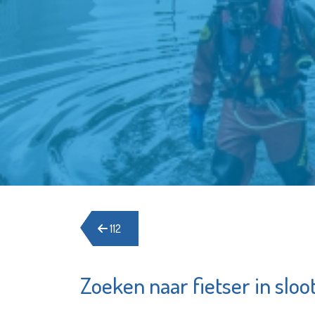
112
Zoeken naar fietser in sloo
Sir Win
YETS Foundation
& Game