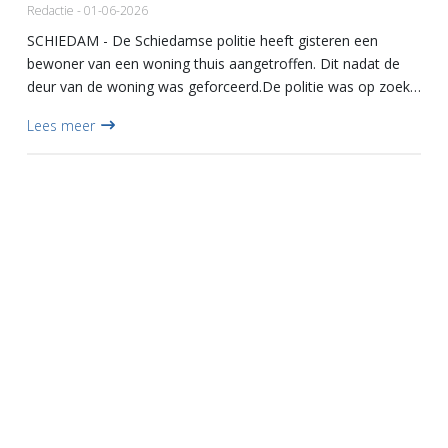
Redactie - 01-06-2026
SCHIEDAM - De Schiedamse politie heeft gisteren een
bewoner van een woning thuis aangetroffen. Dit nadat de
deur van de woning was geforceerd.De politie was op zoek
gegaan naar de bewoner na een melding dat deze al langere
Lees meer
tijd we...