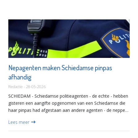
Nepagenten maken Schiedamse pinpas
afhandig
Redactie - 28-05-2026
SCHIEDAM - Schiedamse politieagenten - de echte - hebben
gisteren een aangifte opgenomen van een Schiedamse die
haar pinpas had afgestaan aan andere agenten - de neppe
versie welteverstaan. Voor deze vrouw misschien te laat
Lees meer
maar d...