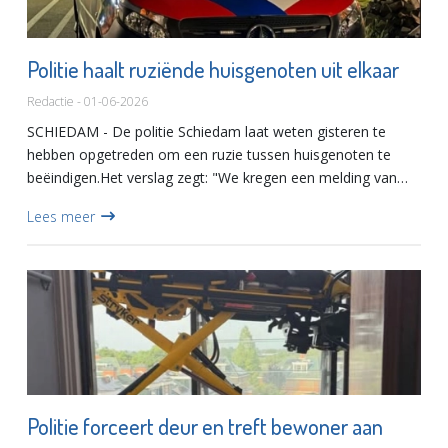
Politie haalt ruziënde huisgenoten uit elkaar
Redactie - 01-06-2026
SCHIEDAM - De politie Schiedam laat weten gisteren te
hebben opgetreden om een ruzie tussen huisgenoten te
beëindigen.Het verslag zegt: "We kregen een melding van
een conflictbemiddeling in een woning. Ter plaatse met
Lees meer
beiden parti...
Politie forceert deur en treft bewoner aan