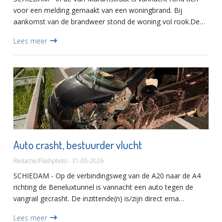
voor een melding gemaakt van een woningbrand. Bij
aankomst van de brandweer stond de woning vol rook.De
bewoner is door de bovenburen uit de woning gehaald. De
Lees meer
man stond gedes...
Auto crasht, bestuurder vlucht
Redactie/Flashphoto - 31-05-2026
SCHIEDAM - Op de verbindingsweg van de A20 naar de A4
richting de Beneluxtunnel is vannacht een auto tegen de
vangrail gecrasht. De inzittende(n) is/zijn direct erna
gevlucht.De auto liep aanzienlijke schade op aan de
Lees meer
voorkant, zi...