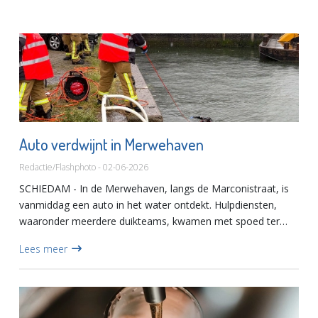
Auto verdwijnt in Merwehaven
Redactie/Flashphoto - 02-06-2026
SCHIEDAM - In de Merwehaven, langs de Marconistraat, is
vanmiddag een auto in het water ontdekt. Hulpdiensten,
waaronder meerdere duikteams, kwamen met spoed ter
plaatse. Het is nog onduidelijk hoe het voertuig in het water
Lees meer
terech...