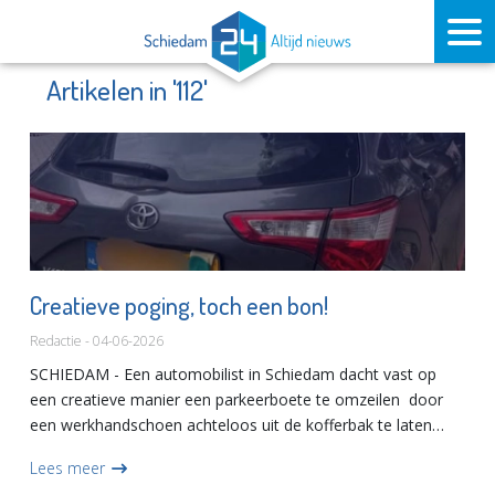
Artikelen in '112'
Creatieve poging, toch een bon!
Redactie - 04-06-2026
SCHIEDAM - Een automobilist in Schiedam dacht vast op
een creatieve manier een parkeerboete te omzeilen door
een werkhandschoen achteloos uit de kofferbak te laten
hangen, precies voor het nummerbord maar de lokale politie
Lees meer
had da...