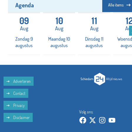
Agenda
Alle items
09
10
11
1
Aug
Aug
Aug
Au
2
Zondag 9
Maandag 10
Dinsdag 11
Woensd
augustus
augustus
augustus
augus
Adverteren
Contact
Privacy
Volg ons:
Disclaimer