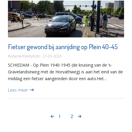
Fietser gewond bij aanrijding op Plein 40-45
Redactie/Flashphoto - 27-05-2026
SCHIEDAM - Op Plein 1940-1945 (de kruising van de ‘s-
Gravelandseweg met de Horvathweg) is aan het eind van de
middag een fietser aangereden door een auto.Het
slachtoffer, een man, kwam hierbij ten val en raakte
Lees meer
gewond. Omstanders,...
1
2