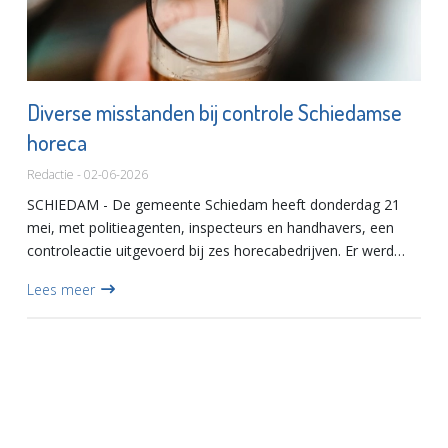
Diverse misstanden bij controle Schiedamse
horeca
Redactie - 02-06-2026
SCHIEDAM - De gemeente Schiedam heeft donderdag 21
mei, met politieagenten, inspecteurs en handhavers, een
controleactie uitgevoerd bij zes horecabedrijven. Er werd
gecontroleerd op onder meer veiligheid in cafés, bars en
Lees meer
restaura...