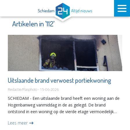
Artikelen in '112'
Uitslaande brand verwoest portiekwoning
Redactie/Flasphoto - 15-06-2026
SCHIEDAM - Een uitslaande brand heeft een woning aan de
Hogenbanweg vanmiddag in de as gelegd. De brand
ontstond in een woning op de vierde etage vermoedelijk
door een fietsaccu die in brand vloog. Korte tijd later was er
Lees meer
vrijwel...