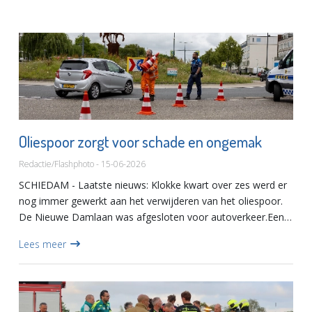
Oliespoor zorgt voor schade en ongemak
Redactie/Flashphoto - 15-06-2026
SCHIEDAM - Laatste nieuws: Klokke kwart over zes werd er
nog immer gewerkt aan het verwijderen van het oliespoor.
De Nieuwe Damlaan was afgesloten voor autoverkeer.Een
kilometers lang oliespoor zorgt in Schiedam voor groot
Lees meer
ongemak...