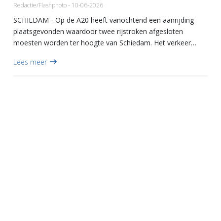
Redactie/Flashphoto - 10-06-2026
SCHIEDAM - Op de A20 heeft vanochtend een aanrijding
plaatsgevonden waardoor twee rijstroken afgesloten
moesten worden ter hoogte van Schiedam. Het verkeer
vanuit Vlaardingen en de Beneluxtunnel kwam hierdoor vast
Lees meer
te staan en ook...