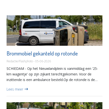
Brommobiel gekanteld op rotonde
Redactie/Flashphoto - 05-06-2026
SCHIEDAM - Op het Nieuwlandplein is vanmiddag een '25-
km wagentje' op zijn zijkant terechtgekomen. Voor de
inzittende is een ambulance besteld.Op de rotonde is de
brommobiel in botsing gekomen met een stationwagen. De
Lees meer
bestuurder i...