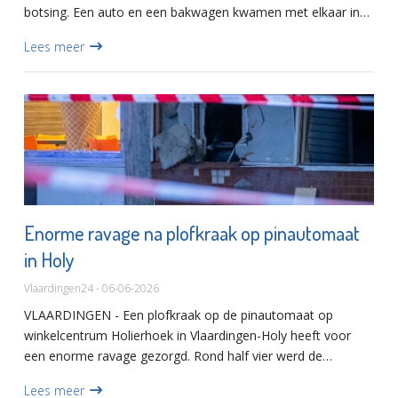
botsing. Een auto en een bakwagen kwamen met elkaar in
botsing.Vanwege de hoeveelheid glas en auto-onderdelen
Lees meer
op de weg we...
Enorme ravage na plofkraak op pinautomaat
in Holy
Vlaardingen24 - 06-06-2026
VLAARDINGEN - Een plofkraak op de pinautomaat op
winkelcentrum Holierhoek in Vlaardingen-Holy heeft voor
een enorme ravage gezorgd. Rond half vier werd de
complete pinautomaat uit de gevel geblazwen door een
Lees meer
zware explosie. Die kn...