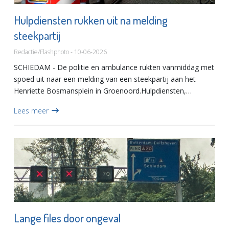
Hulpdiensten rukken uit na melding
steekpartij
Redactie/Flashphoto - 10-06-2026
SCHIEDAM - De politie en ambulance rukten vanmiddag met
spoed uit naar een melding van een steekpartij aan het
Henriette Bosmansplein in Groenoord.Hulpdiensten,
waaronder een ambulance en twee politievoertuigen,
Lees meer
kwamen ter plaatse...
Lange files door ongeval