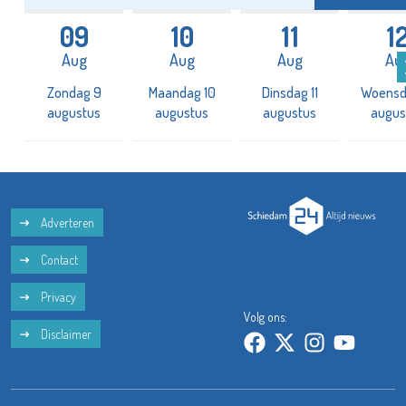
09
10
11
1
Aug
Aug
Aug
Au
2
Zondag 9
Maandag 10
Dinsdag 11
Woensd
augustus
augustus
augustus
augus
Adverteren
Contact
Privacy
Volg ons:
Disclaimer