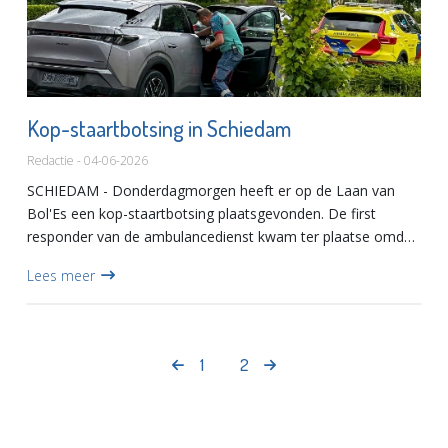
Kop-staartbotsing in Schiedam
Redactie - 04-06-2026
SCHIEDAM - Donderdagmorgen heeft er op de Laan van
Bol'Es een kop-staartbotsing plaatsgevonden. De first
responder van de ambulancedienst kwam ter plaatse omdat
de bestuurder van het voorste voertuig lichamelijke klachten
Lees meer
had na d...
1
2