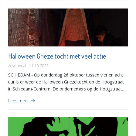
Halloween Griezeltocht met veel actie
Advertorial - 11-10-2023
SCHIEDAM - Op donderdag 26 oktober tussen vier en acht
uur is er weer de Halloween Griezeltocht op de Hoogstraat
in Schiedam-Centrum. De ondernemers op de Hoogstraat
en Passage zorgen met hun opdrachten, spellen en
Lees meer
belevingen voor...