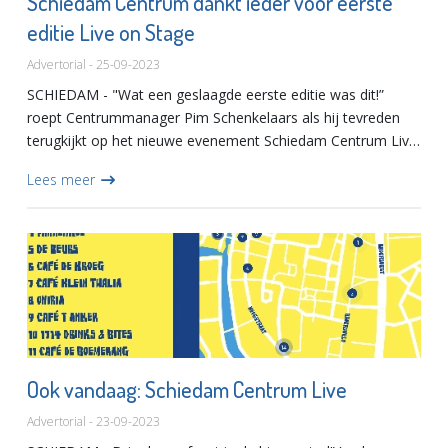
Schiedam Centrum dankt ieder voor eerste
editie Live on Stage
Advertorial - 25-09-2023
SCHIEDAM - "Wat een geslaagde eerste editie was dit!”
roept Centrummanager Pim Schenkelaars als hij tevreden
terugkijkt op het nieuwe evenement Schiedam Centrum Live
on Stage dat op vrijdag 22, zaterdag 23 en zondag 24
Lees meer
september...
Ook vandaag: Schiedam Centrum Live
Advertorial - 23-09-2023