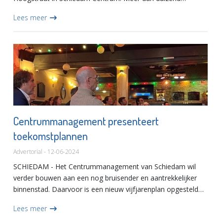
kinderen bezochten met hun stempelkaart de vele
Lees meer
activiteiten en spellen die t...
Centrummanagement presenteert
toekomstplannen
Advertorial - 12-06-2024
SCHIEDAM - Het Centrummanagement van Schiedam wil
verder bouwen aan een nog bruisender en aantrekkelijker
binnenstad. Daarvoor is een nieuw vijfjarenplan opgesteld
dat gisteravond aan de ondernemers is gepresenteerd.
Lees meer
Onderdeel van...