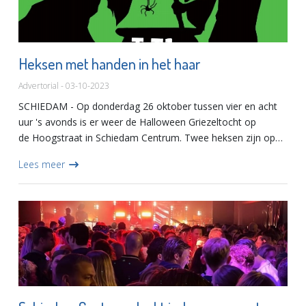
Heksen met handen in het haar
Advertorial - 03-10-2023
SCHIEDAM - Op donderdag 26 oktober tussen vier en acht
uur 's avonds is er weer de Halloween Griezeltocht op
de Hoogstraat in Schiedam Centrum. Twee heksen zijn op
zoek naar het ontbrekende ingrediënt voor hun toverdrank.
Lees meer
Het schi...