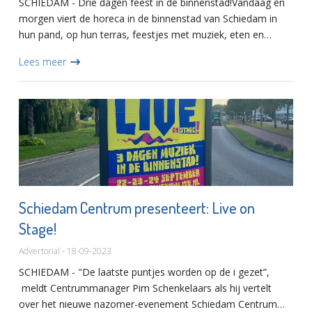
SCHIEDAM - Drie dagen feest in de binnenstad!Vandaag en
morgen viert de horeca in de binnenstad van Schiedam in
hun pand, op hun terras, feestjes met muziek, eten en
drinken. De organisatie is in handen van veertien
Lees meer
horecaondernem...
Schiedam Centrum presenteert: Live on
Stage!
Advertorial - 18-09-2023
SCHIEDAM - "De laatste puntjes worden op de i gezet”,
meldt Centrummanager Pim Schenkelaars als hij vertelt
over het nieuwe nazomer-evenement Schiedam Centrum