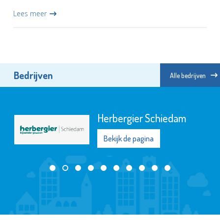
Live on Stage op vrijdag 22, zaterdag 23 en zondag 24
Lees meer
september. De op...
Bedrijven
Alle bedrijven
Herbergier Schiedam
Bekijk de pagina