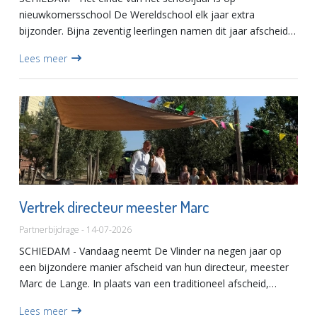
nieuwkomersschool De Wereldschool elk jaar extra
bijzonder. Bijna zeventig leerlingen namen dit jaar afscheid
van de school. Zij hebben het taalprogramma succesvol
Lees meer
afgerond en zijn kla...
Vertrek directeur meester Marc
Partnerbijdrage - 14-07-2026
SCHIEDAM - Vandaag neemt De Vlinder na negen jaar op
een bijzondere manier afscheid van hun directeur, meester
Marc de Lange. In plaats van een traditioneel afscheid,
wordt hij figuurlijk op reis door Europa gestuurd.Op zijn
Lees meer
denkb...