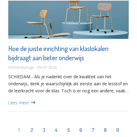
Hoe de juiste inrichting van klaslokalen
bijdraagt aan beter onderwijs
Partnerbijdrage - 09-07-2026
SCHIEDAM - Als je nadenkt over de kwaliteit van het
onderwijs, denk je waarschijnlijk als eerste aan de lesstof en
de leerkracht voor de klas. Toch is er nog een andere, vaak
onderschatte factor die een enorme invloed heeft op hoe...
Lees meer
1
2
3
4
5
6
7
8
9