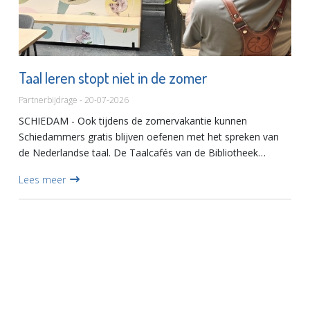
Taal leren stopt niet in de zomer
Partnerbijdrage - 20-07-2026
SCHIEDAM - Ook tijdens de zomervakantie kunnen
Schiedammers gratis blijven oefenen met het spreken van
de Nederlandse taal. De Taalcafés van de Bibliotheek
Schiedam gaan namelijk de hele zomer door. Voor fotograaf
Lees meer
Polina Nasedkina...