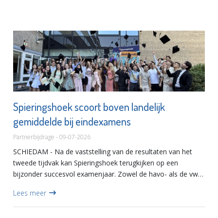
Spieringshoek scoort boven landelijk
gemiddelde bij eindexamens
Partnerbijdrage - 09-07-2026
SCHIEDAM - Na de vaststelling van de resultaten van het
tweede tijdvak kan Spieringshoek terugkijken op een
bijzonder succesvol examenjaar. Zowel de havo- als de vwo-
leerlingen behaalden uitstekende resultaten, ruim boven het
Lees meer
land...