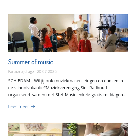
Summer of music
Partnerbijdrage - 20-07-2026
SCHIEDAM - Wil jij ook muziekmaken, zingen en dansen in
de schoolvakantie?Muziekvereniging Sint Radboud
organiseert samen met Stef Music enkele gratis middagen
voor kinderen van zeven tot en met twaalf jaar, onder de
Lees meer
noemer Summer...