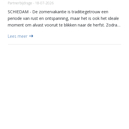
Partnerbijdrage - 18-07-2026
SCHIEDAM - De zomervakantie is traditiegetrouw een
periode van rust en ontspanning, maar het is ook het ideale
moment om alvast vooruit te blikken naar de herfst. Zodra
de scholen in Schiedam en omgeving hun deuren weer
Lees meer
openen, ve...