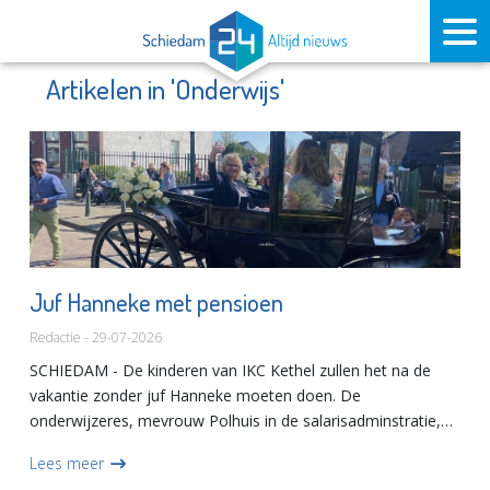
Artikelen in 'Onderwijs'
Juf Hanneke met pensioen
Redactie - 29-07-2026
SCHIEDAM - De kinderen van IKC Kethel zullen het na de
vakantie zonder juf Hanneke moeten doen. De
onderwijzeres, mevrouw Polhuis in de salarisadminstratie,
'eigen kweek' van de school, sloot onlangs haar lange
Lees meer
loopbaan af. Ze is...