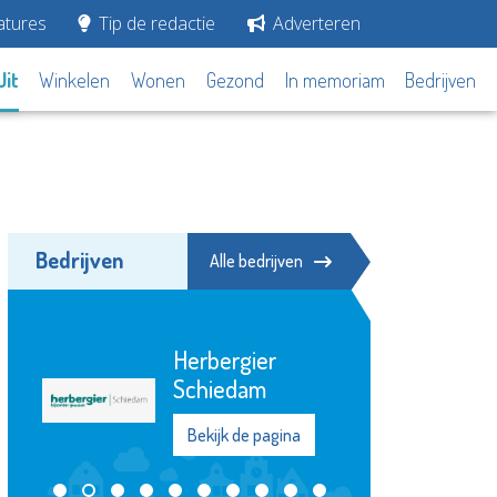
tures
Tip de redactie
Adverteren
Uit
Winkelen
Wonen
Gezond
In memoriam
Bedrijven
Bedrijven
Alle bedrijven
Stichting
Elckerlyc
Bekijk de pagina