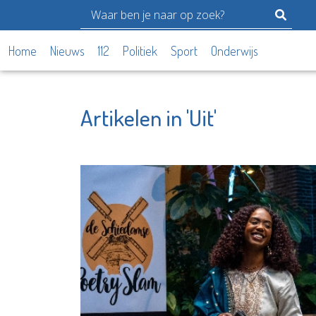
Home
Nieuws
112
Politiek
Sport
Onderwijs
Artikelen in 'Uit'
Stadsgehoorzaal
Fundam
Vlaardingen
Advies
Bekijk de pagina
Bekijk d