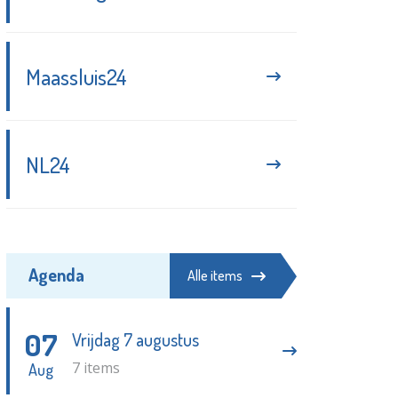
brandweerkazerne
Redactie/Flashphoto - 04-08-
2026
Maassluis24
Opnieuw een woningoverval in
Nieuwland?
Redactie - 01-08-2026
NL24
Tiener krijgt jeugddetentie na
schot in volle metro
Redactie - 06-08-2026
Agenda
Alle items
07
Vrijdag 7 augustus
7 items
Aug