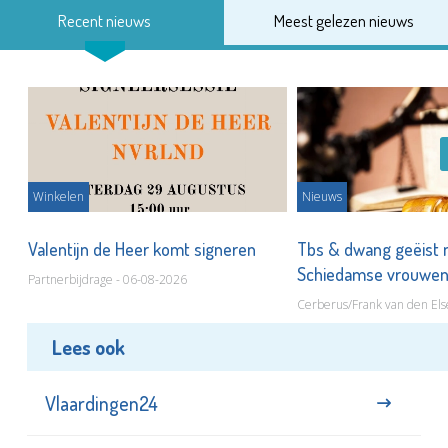
Recent nieuws
Meest gelezen nieuws
Winkelen
Nieuws
Valentijn de Heer komt signeren
Tbs & dwang geëist 
Schiedamse vrouwe
Partnerbijdrage - 06-08-2026
Cerberus/Frank van den Els
Lees ook
Vlaardingen24