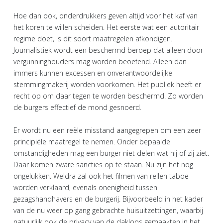
Hoe dan ook, onderdrukkers geven altijd voor het kaf van
het koren te willen scheiden. Het eerste wat een autoritair
regime doet, is dit soort maatregelen afkondigen.
Journalistiek wordt een beschermd beroep dat alleen door
vergunninghouders mag worden beoefend. Alleen dan
immers kunnen excessen en onverantwoordelijke
stemmingmakerij worden voorkomen. Het publiek heeft er
recht op om daar tegen te worden beschermd. Zo worden
de burgers effectief de mond gesnoerd.
Er wordt nu een reële misstand aangegrepen om een zeer
principiële maatregel te nemen. Onder bepaalde
omstandigheden mag een burger niet delen wat hij of zij ziet.
Daar komen zware sancties op te staan. Nu zijn het nog
ongelukken. Weldra zal ook het filmen van rellen taboe
worden verklaard, evenals onenigheid tussen
gezagshandhavers en de burgerij. Bijvoorbeeld in het kader
van de nu weer op gang gebrachte huisuitzettingen, waarbij
natuurlijk ook de privacy van de dakloos gemaakten in het