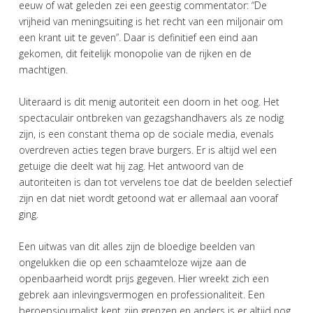
eeuw of wat geleden zei een geestig commentator: “De
vrijheid van meningsuiting is het recht van een miljonair om
een krant uit te geven”. Daar is definitief een eind aan
gekomen, dit feitelijk monopolie van de rijken en de
machtigen.
Uiteraard is dit menig autoriteit een doorn in het oog. Het
spectaculair ontbreken van gezagshandhavers als ze nodig
zijn, is een constant thema op de sociale media, evenals
overdreven acties tegen brave burgers. Er is altijd wel een
getuige die deelt wat hij zag. Het antwoord van de
autoriteiten is dan tot vervelens toe dat de beelden selectief
zijn en dat niet wordt getoond wat er allemaal aan vooraf
ging.
Een uitwas van dit alles zijn de bloedige beelden van
ongelukken die op een schaamteloze wijze aan de
openbaarheid wordt prijs gegeven. Hier wreekt zich een
gebrek aan inlevingsvermogen en professionaliteit. Een
beroepsjournalist kent zijn grenzen en anders is er altijd nog