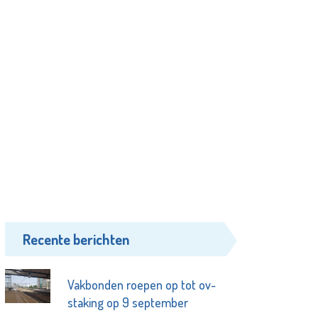
Recente berichten
Vakbonden roepen op tot ov-
staking op 9 september