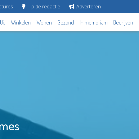
tures
Tip de redactie
Adverteren
Uit
Winkelen
Wonen
Gezond
In memoriam
Bedrijven
 mes