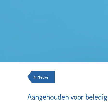
Nieuws
Aangehouden voor beledig
De
Rotter
OproepCentrale
Hague A