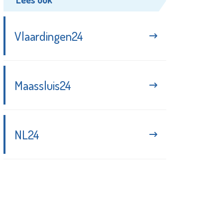
Vlaardingen24
Maassluis24
NL24
Blijf up-to-date