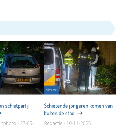
Nieuws
n schietpartij
Schietende jongeren komen van
buiten de stad
shphoto - 27-05-
Redactie - 10-11-2025