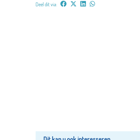
Deel dit via:
Dit kan u ook interesseren