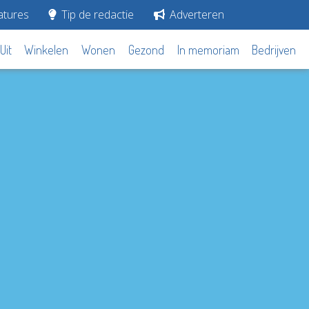
tures
Tip de redactie
Adverteren
Uit
Winkelen
Wonen
Gezond
In memoriam
Bedrijven