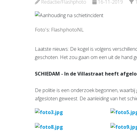
Bekijk d
Redactie/Flashphoto
16-11-2019
Bekijk de pagina
Foto's: FlashphotoNL
Laatste nieuws: De kogel is volgens verschille
geschoten. Het zou gaan om een uit de hand gel
SCHIEDAM - In de Villastraat heeft afgel
De politie is een onderzoek begonnen, waarbij g
afgesloten geweest. De aanleiding van het sch