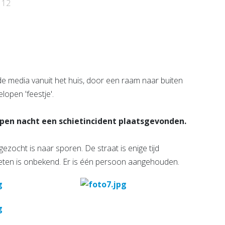
e pagina
Bekijk de pagina
112
nde media vanuit het huis, door een raam naar buiten
open 'feestje'.
open nacht een schietincident plaatsgevonden.
ezocht is naar sporen. De straat is enige tijd
ieten is onbekend. Er is één persoon aangehouden.