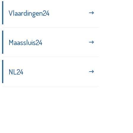
Vlaardingen24
Maassluis24
NL24
Blijf up-to-date