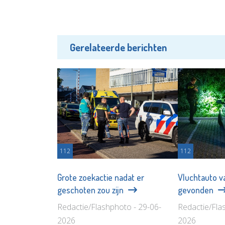
Gerelateerde berichten
112
112
Grote zoekactie nadat er
Vluchtauto va
geschoten zou zijn
gevonden
Redactie/Flashphoto - 29-06-
Redactie/Fla
2026
2026