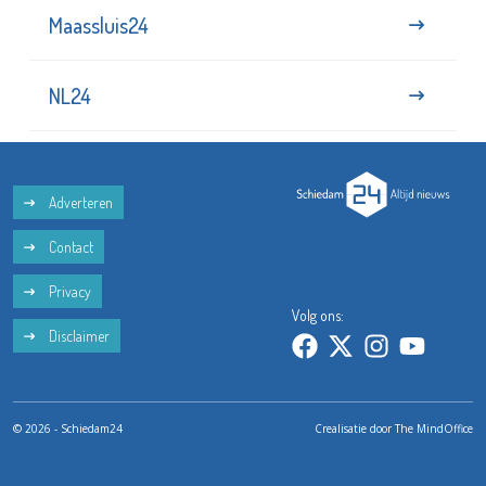
Maassluis24
NL24
Adverteren
Contact
Privacy
Volg ons:
Disclaimer
© 2026 - Schiedam24
Crealisatie door
The MindOffice