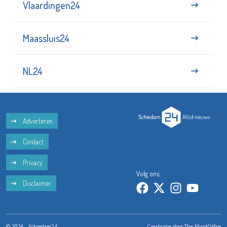
Vlaardingen24
Maassluis24
NL24
Adverteren
Contact
Privacy
Volg ons:
Disclaimer
© 2026 - Schiedam24
Crealisatie door
The MindOffice