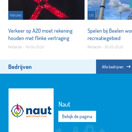
Nieuws
Uit
Verkeer op A20 moet rekening
Spelen bij Beelen wo
houden met flinke vertraging
recreatiegebied
Redactie - 18-06-2026
Redactie - 30-05-2026
Bedrijven
Alle bedrijven
Naut
Bekijk de pagina