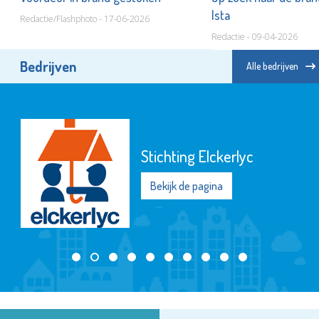
Ista
Redactie/Flashphoto - 17-06-2026
Redactie - 09-04-2026
Bedrijven
Alle bedrijven
Stichting Elckerlyc
Bekijk de pagina