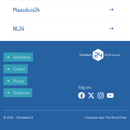
Maassluis24
NL24
Adverteren
Contact
Privacy
Volg ons:
Disclaimer
© 2026 - Schiedam24
Crealisatie door
The MindOffice