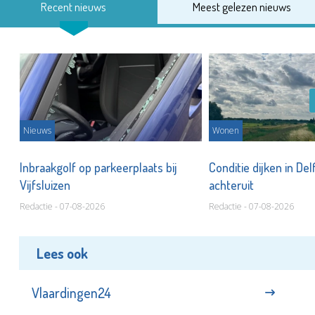
Recent nieuws
Meest gelezen nieuws
Nieuws
Wonen
Inbraakgolf op parkeerplaats bij
Conditie dijken in Del
Vijfsluizen
achteruit
Redactie - 07-08-2026
Redactie - 07-08-2026
Lees ook
Vlaardingen24