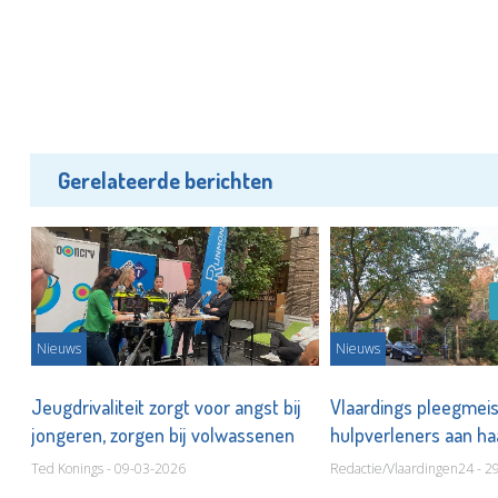
Gerelateerde berichten
Nieuws
Nieuws
r
Jeugdrivaliteit zorgt voor angst bij
Vlaardings pleegmeis
jongeren, zorgen bij volwassenen
hulpverleners aan haa
overgelaten
Ted Konings - 09-03-2026
Redactie/Vlaardingen24 - 2