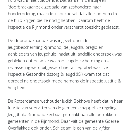
hulp wacht niet voldoende. Dat aantal is dankzij een
‘doorbraakaanpak’ gedaald van zeshonderd naar
honderddertig, maar de inspectie wil dat alle kinderen direct
de hulp krijgen die ze nodig hebben. Daarom heeft de
inspectie de Rijnmond onder verscherpt toezicht geplaatst.
De doorbraakaanpak was ingezet door de
Jeugdbescherming Rijnmond, de Jeugdhulpregio en
aanbieders van jeugdhulp, nadat uit landelijk onderzoek was
gebleken dat de wijze waarop jeugdbescherming en –
reclassering werd uitgevoerd niet acceptabel was. De
Inspectie Gezondheidszorg & Jeugd (IGJ) kwam tot dat
oordeel na onderzoek mede namens de Inspectie Justitie &
Veiligheid.
De Rotterdamse wethouder Judith Bokhove heeft dat in haar
functie van voorzitter van de gemeenschappelijke regeling
Jeugdhulp Rijnmond kenbaar gemaakt aan alle betrokken
gemeenten in de Rijnmond. Daar valt de gemeente Goeree-
Overflakkee ook onder. Schiedam is een van de vijftien