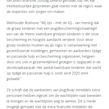
van Judith Bokhove zondag bekend gemaakt dat het Rijk
interbestuurlijke gesprekken gaat voeren met de regio’s waar
de inspecties zich zorgen om maken.
Wethouder Bokhove: “Wij zijn – met de IGJ - van mening dat
de groep kinderen met een jeugdbeschermingsmaatregel
een van de meest kwetsbare groepen kinderen is die onze
bescherming en hoogste aandacht verdient. Voor deze
groep kinderen moeten wij als regio in samenwerking met
gecertificeerde instellingen, gemeenten en aanbieders tijdige
en passende hulp en bescherming organiseren, hetgeen
door ons ook in gezamenlijkheid gedegen is opgepakt in de
doorbraakaanpak. Het aantal kwetsbare kinderen dat wacht
op tijdige en passende hulp is sinds eind 2020 sterk
gedaald.”
Ze schrijft dat de aanbieders van jeugdhulp inmiddels extra
personeel hebben ingezet om de wachttijden naar beneden
te brengen en de wachtlijsten weg te werken. Dit is mede
mogelijk gemaakt met de extra financiële middelen die