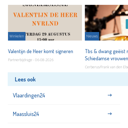
Winkelen
Nieuws
Valentijn de Heer komt signeren
Tbs & dwang geëist 
Schiedamse vrouwe
Partnerbijdrage - 06-08-2026
Cerberus/Frank van den Els
Lees ook
Vlaardingen24
Maassluis24