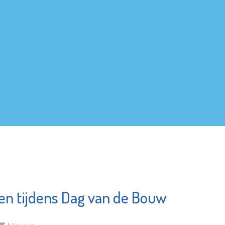
n tijdens Dag van de Bouw
ed
Fonds Schiedam
am
Vlaardingen e.o.