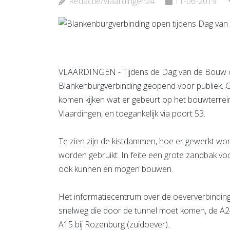
Redactie/Vlaardingen24
11-06-2019
Bekijk de pagina
Bekijk d
VLAARDINGEN - Tijdens de Dag van de Bouw op 
Blankenburgverbinding geopend voor publiek. G
komen kijken wat er gebeurt op het bouwterrein
Vlaardingen, en toegankelijk via poort 53.
Te zien zijn de kistdammen, hoe er gewerkt wo
worden gebruikt. In feite een grote zandbak vo
ook kunnen en mogen bouwen.
Het informatiecentrum over de oeververbindi
snelweg die door de tunnel moet komen, de A24
A15 bij Rozenburg (zuidoever).