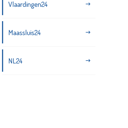
Vlaardingen24
Maassluis24
NL24
Blijf up-to-date