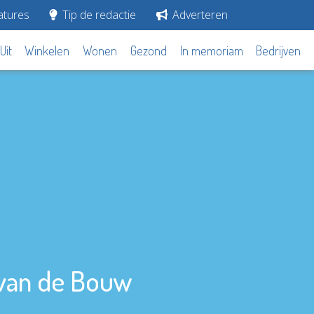
tures
Tip de redactie
Adverteren
Uit
Winkelen
Wonen
Gezond
In memoriam
Bedrijven
 van de Bouw