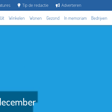
tures
Tip de redactie
Adverteren
Uit
Winkelen
Wonen
Gezond
In memoriam
Bedrijven
 december