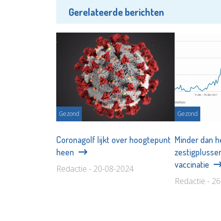
Gerelateerde berichten
Gezond
Gezond
Coronagolf lijkt over hoogtepunt
Minder dan h
heen
zestigplusser
vaccinatie
Redactie - 20-08-2024
Redactie - 2