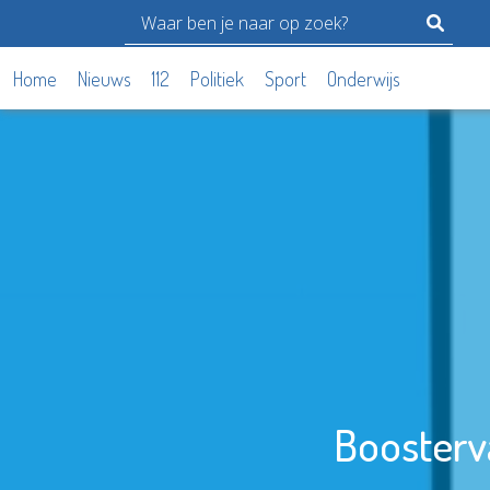
Home
Nieuws
112
Politiek
Sport
Onderwijs
Boosterv