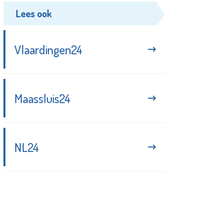
Lees ook
Vlaardingen24
Maassluis24
NL24
Blijf up-to-date