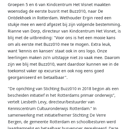
Groepen 5 en 6 van Kindcentrum Het Visnet maakten
woensdag de eerste busrit met Buzz010, naar De
Ontdekhoek in Rotterdam. Wethouder Ergin reed een
stukje mee en werd afgezet bij zijn volgende bestemming.
Rianne van Dorp, directeur van Kindcentrum Het Visnet, is
blij met de uitbreiding: "Voor ons is het een mooie kans
om als eerste met Buzz010 mee te mogen. Extra leuk,
want 'kennis en kansen' staat ook in ons logo. Onze
leerlingen maken zo'n uitstapje niet zo vaak mee. Daarom
zijn we blij met Buzz010, want daardoor kunnen we in de
toekomst vaker op excursie en ook nog eens goed
georganiseerd en betaalbaar".
"De oprichting van Stichting Buzz010 in 2018 begon als een
bescheiden initiatief in het Rotterdams primair onderwijs”,
vertelt Liesbeth Levy, directeur/bestuurder van
Kenniscentrum Cultuuronderwijs Rotterdam.“ In
samenwerking met initiatiefnemer Stichting De Verre
Bergen, de gemeente Rotterdam en schoolbesturen werd
laagdrempelig en betaalbaar busvervoer gerealiseerd. Deze