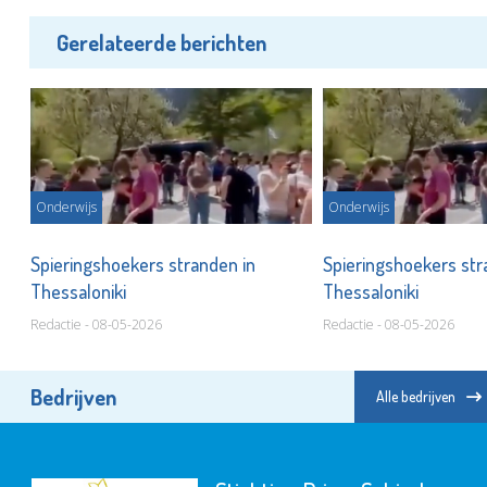
Gerelateerde berichten
Onderwijs
Onderwijs
Spieringshoekers stranden in
Spieringshoekers str
Thessaloniki
Thessaloniki
Redactie - 08-05-2026
Redactie - 08-05-2026
Bedrijven
Alle bedrijven