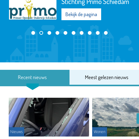
Stichting Primo Schiedam
Bekijk de pagina
Recent nieuws
Meest gelezen nieuws
Nieuws
Wonen