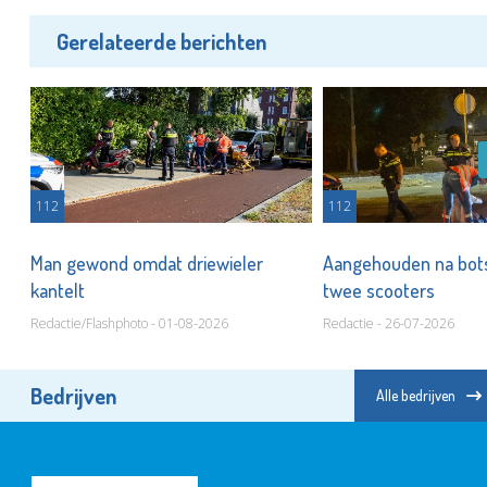
Gerelateerde berichten
112
112
Man gewond omdat driewieler
Aangehouden na bots
kantelt
twee scooters
Redactie/Flashphoto - 01-08-2026
Redactie - 26-07-2026
Bedrijven
Alle bedrijven