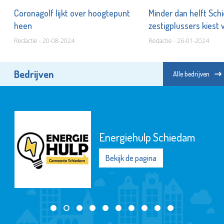
,
Coronagolf lijkt over hoogtepunt
Minder dan helft Sc
heen
zestigplussers kiest 
Redactie - 20-08-2024
Redactie - 26-01-2024
Bedrijven
Alle bedrijven
Energiehulp Schiedam
Bekijk de pagina