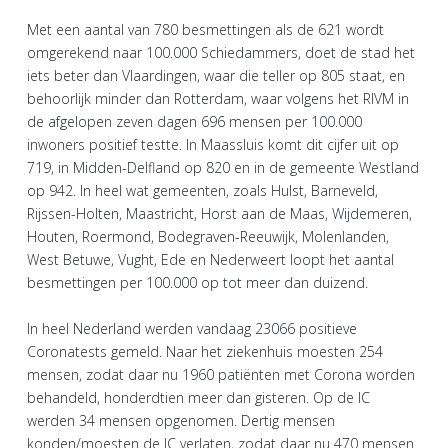
Met een aantal van 780 besmettingen als de 621 wordt
omgerekend naar 100.000 Schiedammers, doet de stad het
iets beter dan Vlaardingen, waar die teller op 805 staat, en
behoorlijk minder dan Rotterdam, waar volgens het RIVM in
de afgelopen zeven dagen 696 mensen per 100.000
inwoners positief testte. In Maassluis komt dit cijfer uit op
719, in Midden-Delfland op 820 en in de gemeente Westland
op 942. In heel wat gemeenten, zoals Hulst, Barneveld,
Rijssen-Holten, Maastricht, Horst aan de Maas, Wijdemeren,
Houten, Roermond, Bodegraven-Reeuwijk, Molenlanden,
West Betuwe, Vught, Ede en Nederweert loopt het aantal
besmettingen per 100.000 op tot meer dan duizend.
In heel Nederland werden vandaag 23066 positieve
Coronatests gemeld. Naar het ziekenhuis moesten 254
mensen, zodat daar nu 1960 patiënten met Corona worden
behandeld, honderdtien meer dan gisteren. Op de IC
werden 34 mensen opgenomen. Dertig mensen
konden/moesten de IC verlaten, zodat daar nu 470 mensen