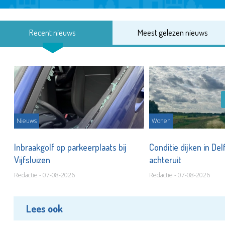
Recent nieuws
Meest gelezen nieuws
Nieuws
Wonen
Inbraakgolf op parkeerplaats bij
Conditie dijken in Del
Vijfsluizen
achteruit
Redactie - 07-08-2026
Redactie - 07-08-2026
Lees ook