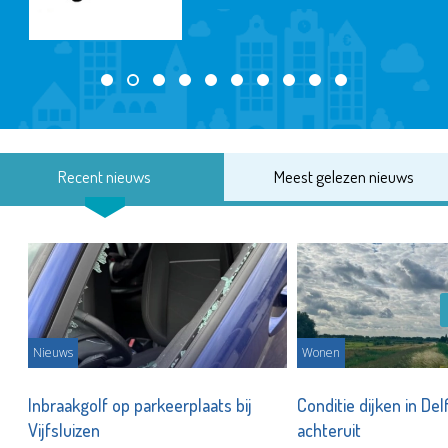
Recent nieuws
Meest gelezen nieuws
Nieuws
Wonen
Inbraakgolf op parkeerplaats bij
Conditie dijken in Del
Vijfsluizen
achteruit