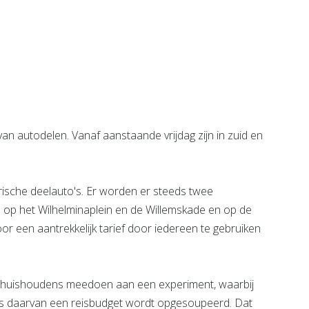
e pagina
Bekijk de pagina
n autodelen. Vanaf aanstaande vrijdag zijn in zuid en
ische deelauto's. Er worden er steeds twee
n: op het Wilhelminaplein en de Willemskade en op de
r een aantrekkelijk tarief door iedereen te gebruiken
huishoudens meedoen aan een experiment, waarbij
aats daarvan een reisbudget wordt opgesoupeerd. Dat