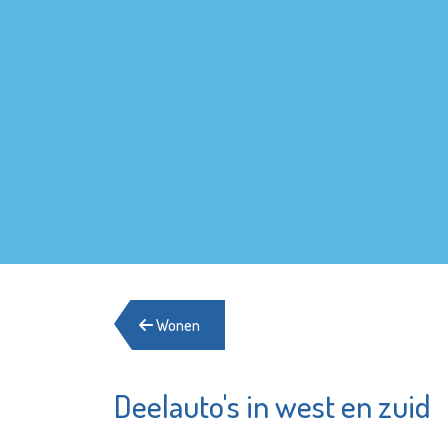
Wonen
Deelauto's in west en zuid
Argos Zorggroep
YETS Fo