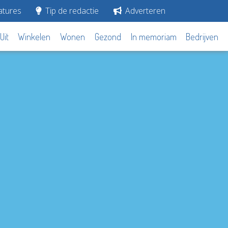
tures
Tip de redactie
Adverteren
Uit
Winkelen
Wonen
Gezond
In memoriam
Bedrijven