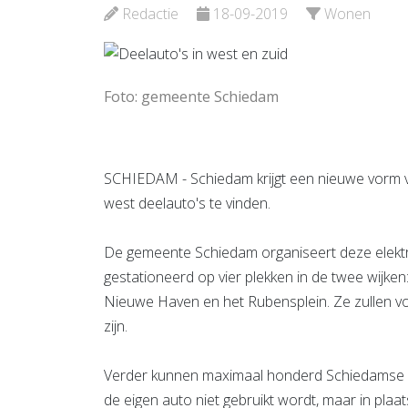
Bekijk de pagina
Bekijk d
Redactie
18-09-2019
Wonen
Foto: gemeente Schiedam
SCHIEDAM - Schiedam krijgt een nieuwe vorm va
west deelauto's te vinden.
De gemeente Schiedam organiseert deze elektr
gestationeerd op vier plekken in de twee wijke
Nieuwe Haven en het Rubensplein. Ze zullen voo
zijn.
Verder kunnen maximaal honderd Schiedamse 
de eigen auto niet gebruikt wordt, maar in pl