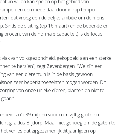
entuin wil en kan spelen op het gebied van
urrampen en een mede daardoor in rap tempo
rten; dat vroeg een duidelijke ambitie om de mens
rp. Sinds de sluiting (op 16 maart) en de beperkte en
g procent van de normale capaciteit) is de focus
n.
et vlak van volksgezondheid, gekoppeld aan een sterke
nen te herzien”, zegt Zevenbergen. “We zijn een
ing van een dierentuin is in de basis gewoon
ralsnog zeer beperkt toegelaten mogen worden. Dit
zorging van onze unieke dieren, planten en niet te
 gaan.”
heid, zo’n 39 miljoen voor ruim vijftig grote en
de rug, aldus Blijdorp. Maar niet genoeg om de gaten te
 verlies dat zij gezamenlijk dit jaar lijden op