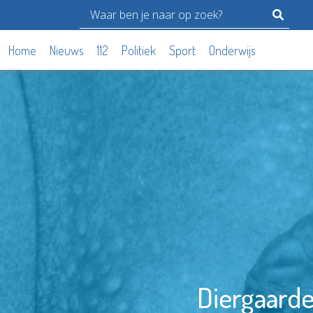
Home
Nieuws
112
Politiek
Sport
Onderwijs
Diergaarde