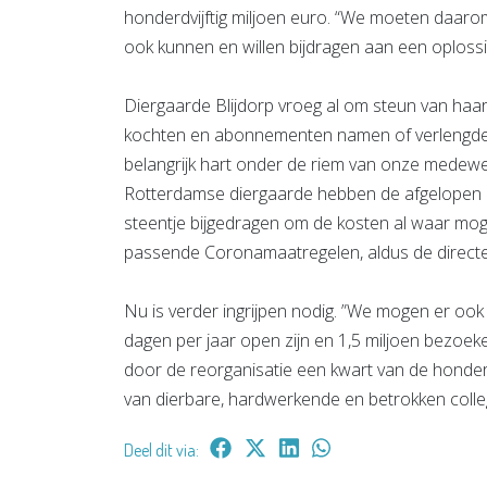
honderdvijftig miljoen euro. “We moeten daaro
ook kunnen en willen bijdragen aan een oploss
Diergaarde Blijdorp vroeg al om steun van haar f
kochten en abonnementen namen of verlengden.
belangrijk hart onder de riem van onze medewe
Rotterdamse diergaarde hebben de afgelopen
steentje bijgedragen om de kosten al waar mog
passende Coronamaatregelen, aldus de directe
Nu is verder ingrijpen nodig. ”We mogen er oo
dagen per jaar open zijn en 1,5 miljoen bezoe
door de reorganisatie een kwart van de honderd
van dierbare, hardwerkende en betrokken collega
Deel dit via: