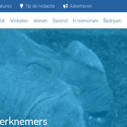
tures
Tip de redactie
Adverteren
Uit
Winkelen
Wonen
Gezond
In memoriam
Bedrijven
 werknemers