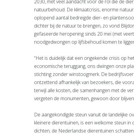
2030, met veel aandacht voor de rol die de dier
natuurbehoud. De klimaatcrisis, enorme natu
oplopend aantal bedreigde dier- en plantensoo
dichter bij de natuur te brengen, zo vond Blijdo
gefaseerde heropening sinds 20 mei (met veerti
noodgedwongen op lijfsbehoud komen te ligge
“Het is duidelijk dat een ongekende crisis op h
economische teruggang, ons dwingen onze plan
stichting zonder winstoogmerk. De bedrijfsvoer
ontzettend afhankelijk van bezoekers, die voo
terwijl alle kosten, die samenhangen met de ver
vergeten de monumenten, gewoon door blijven
De aangekondigde steun vanuit de landelijke over
kleinere dierentuinen, is een welkome steun in 
dichten; de Nederlandse dierentuinen schatten het