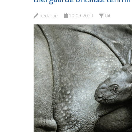
Groenoord
Garan
Redactie
10-09-2020
Uit
Bekijk de pagina
Bekijk