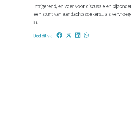
Intrigerend, en voer voor discussie en bijzonde
een stunt van aandachtszoekers... als vervroegd
in.
Deel dit via: