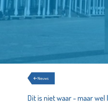
Nieuws
Dit is niet waar - maar wel 
De Maatschappij
Shell 
Departement
Chemi