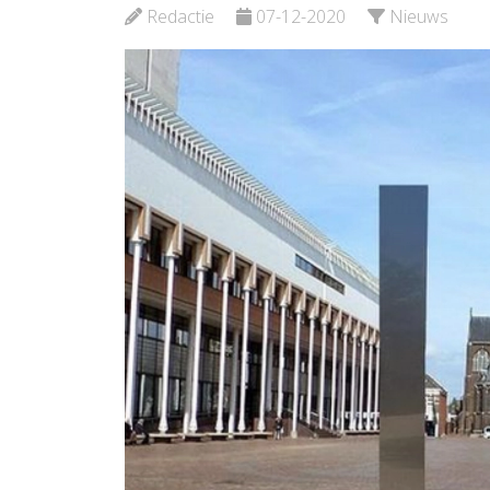
Waterweg-
Rotte
Redactie
07-12-2020
Nieuws
Noord
Bekijk
Bekijk de pagina