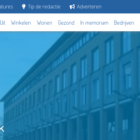
tures
Tip de redactie
Adverteren
Uit
Winkelen
Wonen
Gezond
In memoriam
Bedrijven
k