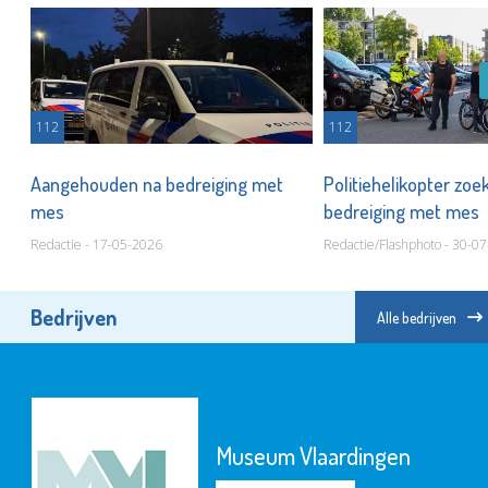
112
112
n
Aangehouden na bedreiging met
Politiehelikopter zo
mes
bedreiging met mes
Redactie - 17-05-2026
Redactie/Flashphoto - 30-0
Bedrijven
Alle bedrijven
Museum Vlaardingen