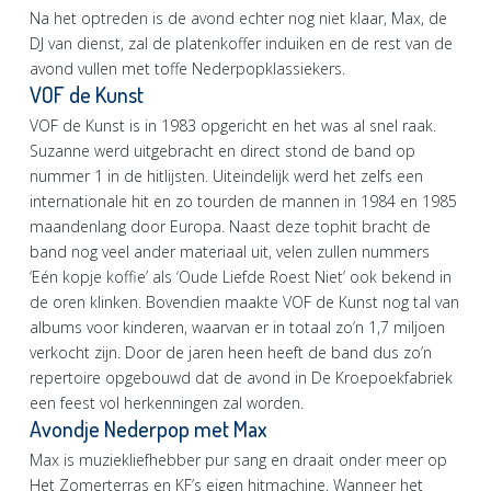
Na het optreden is de avond echter nog niet klaar, Max, de
DJ van dienst, zal de platenkoffer induiken en de rest van de
avond vullen met toffe Nederpopklassiekers.
VOF de Kunst
VOF de Kunst is in 1983 opgericht en het was al snel raak.
Suzanne werd uitgebracht en direct stond de band op
nummer 1 in de hitlijsten. Uiteindelijk werd het zelfs een
internationale hit en zo tourden de mannen in 1984 en 1985
maandenlang door Europa. Naast deze tophit bracht de
band nog veel ander materiaal uit, velen zullen nummers
‘Eén kopje koffie’ als ‘Oude Liefde Roest Niet’ ook bekend in
de oren klinken. Bovendien maakte VOF de Kunst nog tal van
albums voor kinderen, waarvan er in totaal zo’n 1,7 miljoen
verkocht zijn. Door de jaren heen heeft de band dus zo’n
repertoire opgebouwd dat de avond in De Kroepoekfabriek
een feest vol herkenningen zal worden.
Avondje Nederpop met Max
Max is muziekliefhebber pur sang en draait onder meer op
Het Zomerterras en KF’s eigen hitmachine. Wanneer het