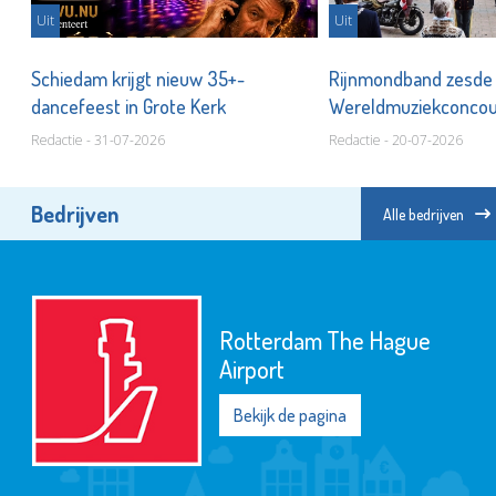
Uit
Uit
Schiedam krijgt nieuw 35+-
Rijnmondband zesde
dancefeest in Grote Kerk
Wereldmuziekconco
Redactie - 31-07-2026
Redactie - 20-07-2026
Bedrijven
Alle bedrijven
Rotterdam The Hague
Airport
Bekijk de pagina