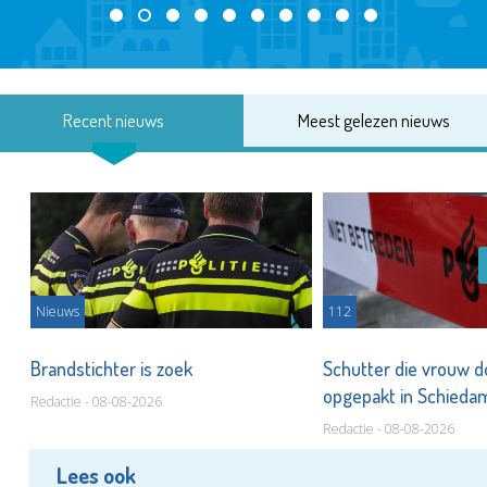
Recent nieuws
Meest gelezen nieuws
Nieuws
112
Brandstichter is zoek
Schutter die vrouw 
opgepakt in Schied
Redactie - 08-08-2026
Redactie - 08-08-2026
Lees ook