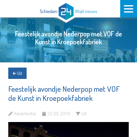
Feestelijk avondje Nederpop met VOF de
Kunst in Kroepoekfabriek
Uit
Feestelijk avondje Nederpop met VOF
de Kunst in Kroepoekfabriek
Advertentie
23-03-2019
Uit