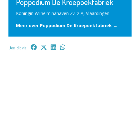
Poppodium De Kroepoekfabriek
Koningin Wilhelminahaven ZZ 2 A, Vlaardingen
Meer over Poppodium De Kroepoekfabriek →
Deel dit via: