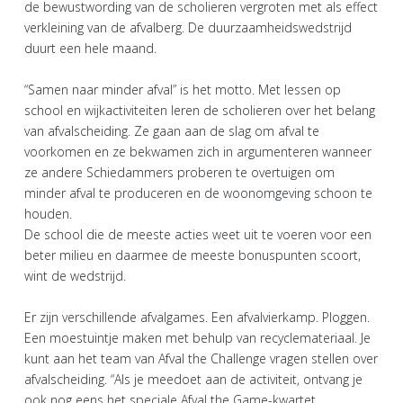
de bewustwording van de scholieren vergroten met als effect
verkleining van de afvalberg. De duurzaamheidswedstrijd
duurt een hele maand.
“Samen naar minder afval” is het motto. Met lessen op
school en wijkactiviteiten leren de scholieren over het belang
van afvalscheiding. Ze gaan aan de slag om afval te
voorkomen en ze bekwamen zich in argumenteren wanneer
ze andere Schiedammers proberen te overtuigen om
minder afval te produceren en de woonomgeving schoon te
houden.
De school die de meeste acties weet uit te voeren voor een
beter milieu en daarmee de meeste bonuspunten scoort,
wint de wedstrijd.
Er zijn verschillende afvalgames. Een afvalvierkamp. Ploggen.
Een moestuintje maken met behulp van recyclemateriaal. Je
kunt aan het team van Afval the Challenge vragen stellen over
afvalscheiding. “Als je meedoet aan de activiteit, ontvang je
ook nog eens het speciale Afval the Game-kwartet