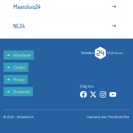
Maassluis24
NL24
Adverteren
Contact
Privacy
Volg ons:
Disclaimer
© 2026 - Schiedam24
Crealisatie door
The MindOffice