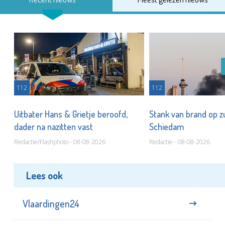
Recent nieuws
Meest gelezen nieuws
112
112
Uitbater Hans & Grietje beroofd,
Stank van brand op zu
dader na nazitten vast
Schiedam
Redactie/Flashphoto - 08-08-2026
Redactie - 08-08-2026
Lees ook
Vlaardingen24