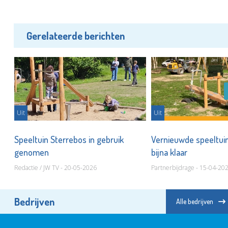
Gerelateerde berichten
Uit
Uit
k
Speeltuin Sterrebos in gebruik
Vernieuwde speeltui
genomen
bijna klaar
Redactie / JW TV - 20-05-2026
Partnerbijdrage - 15-04-20
Bedrijven
Alle bedrijven