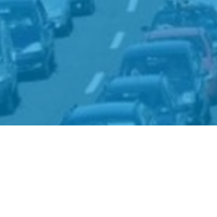
ehoorzaal
Het Goed
ingen
Schiedam