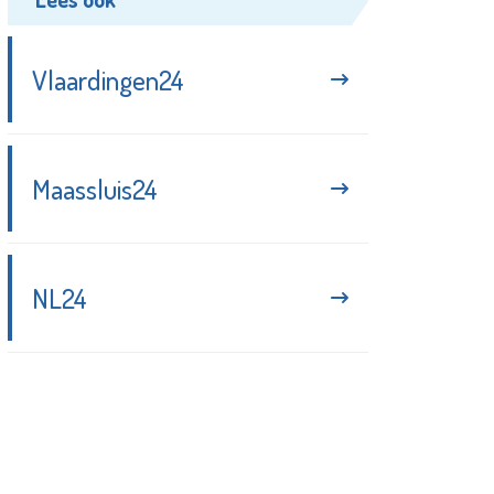
Vlaardingen24
Maassluis24
NL24
Blijf up-to-date