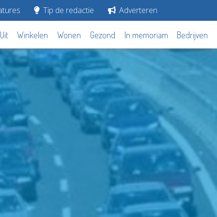
tures
Tip de redactie
Adverteren
Uit
Winkelen
Wonen
Gezond
In memoriam
Bedrijven