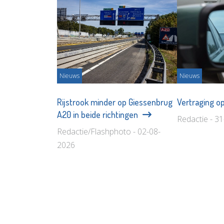
Nieuws
Nieuws
Rijstrook minder op Giessenbrug
Vertraging o
A20 in beide richtingen
Redactie - 3
Redactie/Flashphoto - 02-08-
2026