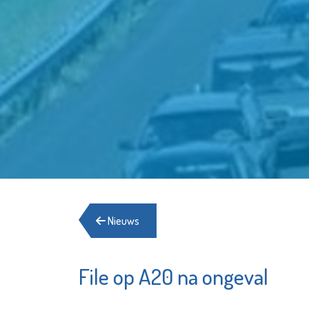
Nieuws
File op A20 na ongeval
Fonds Schiedam
Stadsg
Vlaardingen e.o.
Vlaard