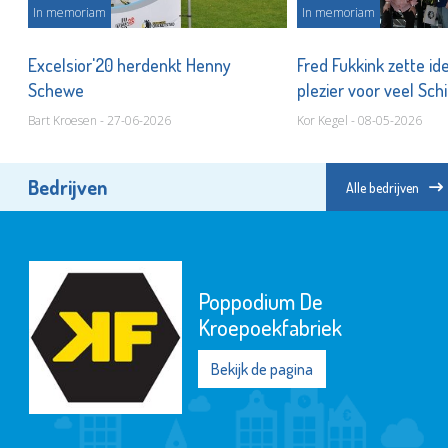
In memoriam
In memoriam
25
Excelsior'20 herdenkt Henny
Fred Fukkink zette i
Schewe
plezier voor veel S
Bart Kroesen - 27-06-2026
Kor Kegel - 08-05-2026
Bedrijven
Alle bedrijven
Poppodium De
Kroepoekfabriek
Bekijk de pagina