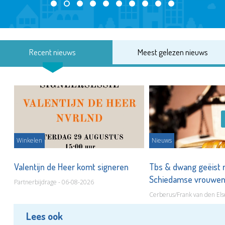
Recent nieuws
Meest gelezen nieuws
Winkelen
Nieuws
Valentijn de Heer komt signeren
Tbs & dwang geëist 
Schiedamse vrouwe
Partnerbijdrage - 06-08-2026
Cerberus/Frank van den Els
Lees ook