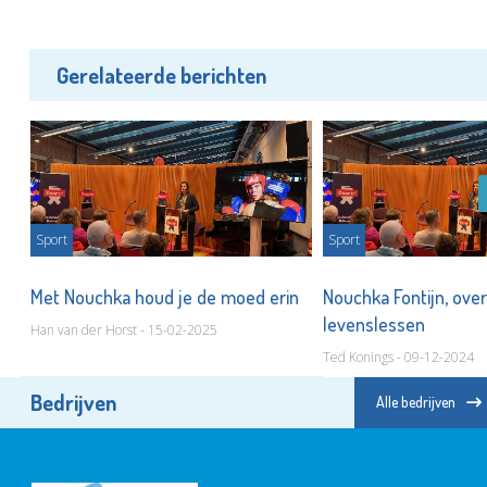
Gerelateerde berichten
Sport
Sport
e
Met Nouchka houd je de moed erin
Nouchka Fontijn, ove
levenslessen
Han van der Horst - 15-02-2025
Ted Konings - 09-12-2024
Bedrijven
Alle bedrijven