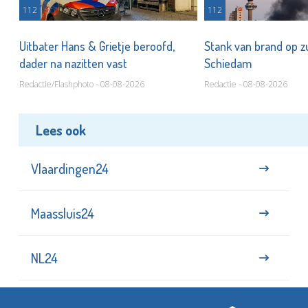
112
112
Uitbater Hans & Grietje beroofd,
Stank van brand op zu
dader na nazitten vast
Schiedam
Redactie/Flashphoto - 08-08-2026
Redactie - 08-08-2026
Lees ook
Vlaardingen24
Maassluis24
NL24