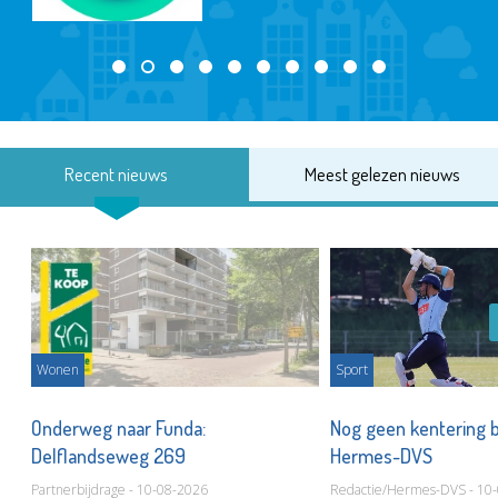
Recent nieuws
Meest gelezen nieuws
Wonen
Sport
or
Onderweg naar Funda:
Nog geen kentering bi
Delflandseweg 269
Hermes-DVS
Partnerbijdrage - 10-08-2026
Redactie/Hermes-DVS - 10