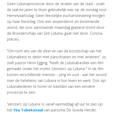
Geen Liduinaprocessie door de straten van de stad - zoals
de laatste jaren te doen gebruikelijk was op de zondag voor
Hemelvaartsdag. Geen feestelijke eucharistieviering morgen
op haar feestdag. Ook een vesperdienst en bezinnende
avond, die voor aanstaande maandag gepland stond door
de Broederschap van Sint Liduina, gaat niet door. Corona,
precies.
"Om toch iets van de sfeer en van de boodschap van het
Liduinafeest te delen met parochianen en met anderen", zo
stelt pastor Henri Egging, "heeft de Liduinabasiliek een film
gemaakt onder het motto ‘Vensters op Liduina’." In de film
komen verschillende mensen – jong en oud - aan het woord
over de betekenis van Liduina in hun leven en werk. Ook zijn
Liduinaliederen te horen en beelden van een eerdere
processie te zien.
‘Vensters op Liduina’ is vanaf vanmiddag vijf uur te zien op
het
You Tubekanaal
van parochie De Goede Herder.