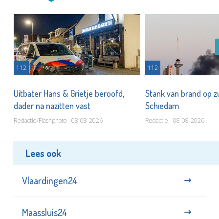
112
112
Uitbater Hans & Grietje beroofd,
Stank van brand op zu
dader na nazitten vast
Schiedam
Redactie/Flashphoto - 08-08-2026
Redactie - 08-08-2026
Lees ook
Vlaardingen24
Maassluis24