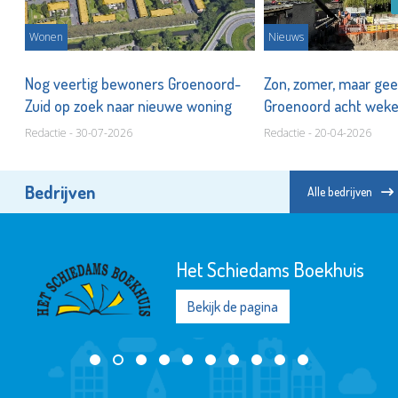
Wonen
Nieuws
Nog veertig bewoners Groenoord-
Zon, zomer, maar ge
Zuid op zoek naar nieuwe woning
Groenoord acht weke
Redactie - 30-07-2026
Redactie - 20-04-2026
Bedrijven
Alle bedrijven
Het Schiedams Boekhuis
Bekijk de pagina