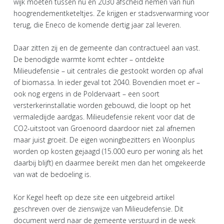
wijk moeten tussen nu en 2030 afscheid nemen van hun
hoogrendementketeltjes. Ze krijgen er stadsverwarming voor
terug, die Eneco de komende dertig jaar zal leveren.
Daar zitten zij en de gemeente dan contractueel aan vast.
De benodigde warmte komt echter – ontdekte
Milieudefensie – uit centrales die gestookt worden op afval
of biomassa. In ieder geval tot 2040. Bovendien moet er –
ook nog ergens in de Poldervaart – een soort
versterkerinstallatie worden gebouwd, die loopt op het
vermaledijde aardgas. Milieudefensie rekent voor dat de
CO2-uitstoot van Groenoord daardoor niet zal afnemen
maar juist groeit. De eigen woningbezitters en Woonplus
worden op kosten gejaagd (15.000 euro per woning als het
daarbij blijft) en daarmee bereikt men dan het omgekeerde
van wat de bedoeling is.
Kor Kegel heeft op deze site een uitgebreid artikel
geschreven over de zienswijze van Milieudefensie. Dit
document werd naar de gemeente verstuurd in de week