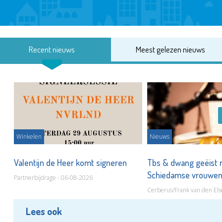
Recent nieuws
Meest gelezen nieuws
Winkelen
Nieuws
Valentijn de Heer komt signeren
Tbs & dwang geëist 
Schiedamse vrouwe
Partnerbijdrage - 06-08-2026
Cerberus/Frank van den Els
Lees ook