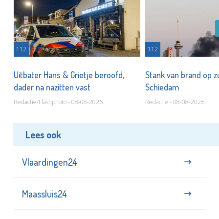
112
112
Uitbater Hans & Grietje beroofd,
Stank van brand op zu
dader na nazitten vast
Schiedam
Redactie/Flashphoto - 08-08-2026
Redactie - 08-08-2026
Lees ook
Vlaardingen24
Maassluis24