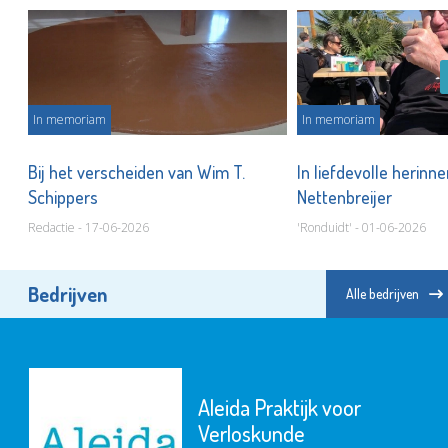
In memoriam
In memoriam
t
Bij het verscheiden van Wim T.
In liefdevolle herinne
Schippers
Nettenbreijer
Redactie - 17-06-2026
'Ronduidt' - 01-06-2026
Bedrijven
Alle bedrijven
Aleida Praktijk voor
Verloskunde