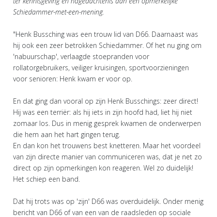
ter kennisgeving en nagedachtenis aan een opmerkelijke
Schiedammer-met-een-mening.
"Henk Bussching was een trouw lid van D66. Daarnaast was
hij ook een zeer betrokken Schiedammer. Of het nu ging om
'nabuurschap', verlaagde stoepranden voor
rollatorgebruikers, veiliger kruisingen, sportvoorzieningen
voor senioren: Henk kwam er voor op.
En dat ging dan vooral op zijn Henk Busschings: zeer direct!
Hij was een terriër: als hij iets in zijn hoofd had, liet hij niet
zomaar los. Dus in menig gesprek kwamen de onderwerpen
die hem aan het hart gingen terug.
En dan kon het trouwens best knetteren. Maar het voordeel
van zijn directe manier van communiceren was, dat je net zo
direct op zijn opmerkingen kon reageren. Wel zo duidelijk!
Het schiep een band.
Dat hij trots was op 'zijn' D66 was overduidelijk. Onder menig
bericht van D66 of van een van de raadsleden op sociale