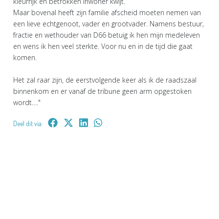
kleurrijk en betrokken inwoner kwijt.
Maar bovenal heeft zijn familie afscheid moeten nemen van
een lieve echtgenoot, vader en grootvader. Namens bestuur,
fractie en wethouder van D66 betuig ik hen mijn medeleven
en wens ik hen veel sterkte. Voor nu en in de tijd die gaat
komen.
Het zal raar zijn, de eerstvolgende keer als ik de raadszaal
binnenkom en er vanaf de tribune geen arm opgestoken
wordt…."
Deel dit via: