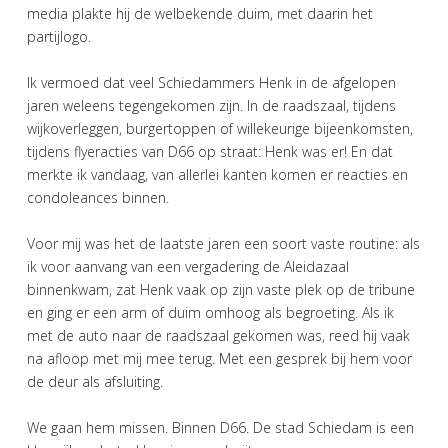
media plakte hij de welbekende duim, met daarin het
partijlogo.
Ik vermoed dat veel Schiedammers Henk in de afgelopen
jaren weleens tegengekomen zijn. In de raadszaal, tijdens
wijkoverleggen, burgertoppen of willekeurige bijeenkomsten,
tijdens flyeracties van D66 op straat: Henk was er! En dat
merkte ik vandaag, van allerlei kanten komen er reacties en
condoleances binnen.
Voor mij was het de laatste jaren een soort vaste routine: als
ik voor aanvang van een vergadering de Aleidazaal
binnenkwam, zat Henk vaak op zijn vaste plek op de tribune
en ging er een arm of duim omhoog als begroeting. Als ik
met de auto naar de raadszaal gekomen was, reed hij vaak
na afloop met mij mee terug. Met een gesprek bij hem voor
de deur als afsluiting.
We gaan hem missen. Binnen D66. De stad Schiedam is een