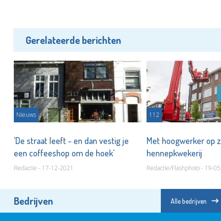
Gerelateerde berichten
Nieuws
112
'De straat leeft - en dan vestig je
Met hoogwerker op z
een coffeeshop om de hoek'
hennepkwekerij
Redactie - 17-12-2021
Redactie/Flashphoto - 19-0
Bedrijven
Alle bedrijven