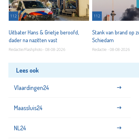
112
112
Uitbater Hans & Grietje beroofd,
Stank van brand op zu
dader na nazitten vast
Schiedam
Redactie/Flashphoto - 08-08-2026
Redactie - 08-08-2026
Lees ook
Vlaardingen24
Maassluis24
NL24