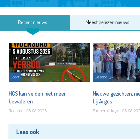
Recent nieuws
Meest gelezen nieuws
Sport
Gezond
HCS kan velden niet meer
Nieuwe gezichten, ni
bewateren
bij Argos
Redactie - 05-08-2026
Partnerbijdrage - 05-08-20
Lees ook