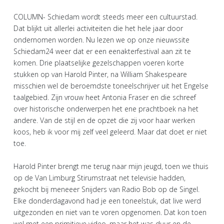
COLUMN- Schiedam wordt steeds meer een cultuurstad.
Dat blijkt uit allerlei activiteiten die het hele jaar door
ondernomen worden. Nu lezen we op onze nieuwssite
Schiedam24 weer dat er een eenakterfestival aan zit te
komen. Drie plaatselijke gezelschappen voeren korte
stukken op van Harold Pinter, na William Shakespeare
misschien wel de beroemdste toneelschrijver uit het Engelse
taalgebied. Zijn vrouw heet Antonia Fraser en die schreef
over historische onderwerpen het ene prachtboek na het
andere. Van de stijl en de opzet die zij voor haar werken
koos, heb ik voor mij zelf veel geleerd. Maar dat doet er niet
toe.
Harold Pinter brengt me terug naar mijn jeugd, toen we thuis
op de Van Limburg Stirumstraat net televisie hadden,
gekocht bij meneeer Snijders van Radio Bob op de Singel.
Elke donderdagavond had je een toneelstuk, dat live werd
uitgezonden en niet van te voren opgenomen. Dat kon toen
wel met een primitieve video, maar het was duur en de