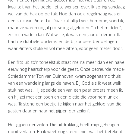
kwaliteit van het beeld liet te wensen over. Ik spring vandaag
wel van de hak op de tak. Hoe dan ook, regelmatig was er
een stuk van Pinter bij. Daar zat altijd veel humor in, vond ik,
maar ze waren nogal plotseling afgelopen. “In het midden”,
zei mijn vader dan. Wat wil je, ik was een jaar of dertien. Ik
had de dubbele bodems en de bijzondere bedoelingen
waar Pinters stukken vol mee zitten, voor geen meter door.
Een flits uit zo’n toneelstuk staat me na meer dan een halve
eeuw nog haarscherp voor de geest. Onze betreurde mede-
Schiedammer Ton van Duinhoven kwam zogenaamd thuis
van een wandeling langs de haven. Bij God als ik weet welk
stuk het was. Hij speelde een van een paar broers meen ik,
en hij zei met een toon en een dictie die voor hem uniek
was: “Ik stond een beetje te kijken naar het geklooi van die
gasten daar en naar het gijpen der zeilen”.
Het gijpen der zeilen. Die uitdrukking heeft mijn geheugen
nooit verlaten. En ik weet nog steeds niet wat het betekent.