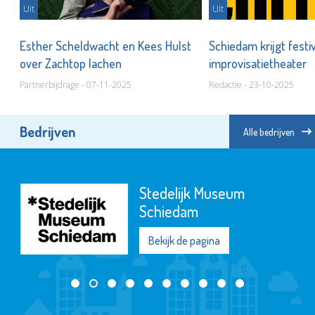
Uit
Uit
den
Esther Scheldwacht en Kees Hulst
Schiedam krijgt festi
over Zachtop lachen
improvisatietheater
Partnerbijdrage - 07-11-2025
Redactie - 23-10-2025
Bedrijven
Alle bedrijven
Stedelijk Museum
Schiedam
Bekijk de pagina