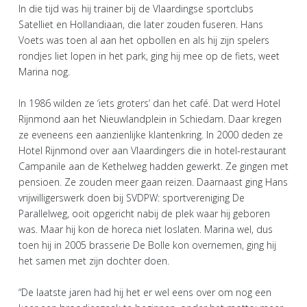
In die tijd was hij trainer bij de Vlaardingse sportclubs
Satelliet en Hollandiaan, die later zouden fuseren. Hans
Voets was toen al aan het opbollen en als hij zijn spelers
rondjes liet lopen in het park, ging hij mee op de fiets, weet
Marina nog.
In 1986 wilden ze ‘iets groters’ dan het café. Dat werd Hotel
Rijnmond aan het Nieuwlandplein in Schiedam. Daar kregen
ze eveneens een aanzienlijke klantenkring. In 2000 deden ze
Hotel Rijnmond over aan Vlaardingers die in hotel-restaurant
Campanile aan de Kethelweg hadden gewerkt. Ze gingen met
pensioen. Ze zouden meer gaan reizen. Daarnaast ging Hans
vrijwilligerswerk doen bij SVDPW: sportvereniging De
Parallelweg, ooit opgericht nabij de plek waar hij geboren
was. Maar hij kon de horeca niet loslaten. Marina wel, dus
toen hij in 2005 brasserie De Bolle kon overnemen, ging hij
het samen met zijn dochter doen.
“De laatste jaren had hij het er wel eens over om nog een