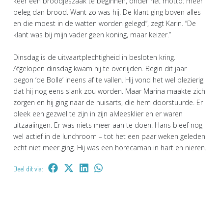
keer een broodjeszaak te beginnen, onder het motto: meer
beleg dan brood. Want zo was hij. De klant ging boven alles
en die moest in de watten worden gelegd”, zegt Karin. “De
klant was bij mijn vader geen koning, maar keizer.”
Dinsdag is de uitvaartplechtigheid in besloten kring.
Afgelopen dinsdag kwam hij te overlijden. Begin dit jaar
begon ‘de Bolle’ ineens af te vallen. Hij vond het wel plezierig
dat hij nog eens slank zou worden. Maar Marina maakte zich
zorgen en hij ging naar de huisarts, die hem doorstuurde. Er
bleek een gezwel te zijn in zijn alvleesklier en er waren
uitzaaiingen. Er was niets meer aan te doen. Hans bleef nog
wel actief in de lunchroom – tot het een paar weken geleden
echt niet meer ging. Hij was een horecaman in hart en nieren.
Deel dit via: