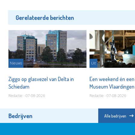
Gerelateerde berichten
Nieuws
Uit
Ziggo op glasvezel van Delta in
Een weekend én een 
Schiedam
Museum Vlaardinge
Redactie - 07-08-2026
Redactie - 07-08-2026
Bedrijven
Alle bedrijven