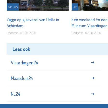
Nieuws
Uit
len
Ziggo op glasvezel van Delta in
Een weekend én een 
Schiedam
Museum Vlaardinge
Redactie - 07-08-2026
Redactie - 07-08-2026
Lees ook
Vlaardingen24
Maassluis24
NL24