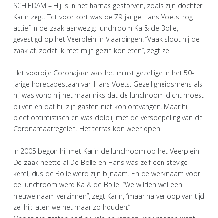
SCHIEDAM – Hij is in het harnas gestorven, zoals zijn dochter
Karin zegt. Tot voor kort was de 79-jarige Hans Voets nog
actief in de zaak aanwezig: lunchroom Ka & de Bolle,
gevestigd op het Veerplein in Vlaardingen. “Vaak sloot hij de
zaak af, zodat ik met mijn gezin kon eten”, zegt ze.
Het voorbije Coronajaar was het minst gezellige in het 50-
jarige horecabestaan van Hans Voets. Gezelligheidsmens als
hij was vond hij het maar niks dat de lunchroom dicht moest
blijven en dat hij zijn gasten niet kon ontvangen. Maar hij
bleef optimistisch en was dolblij met de versoepeling van de
Coronamaatregelen. Het terras kon weer open!
In 2005 begon hij met Karin de lunchroom op het Veerplein.
De zaak heette al De Bolle en Hans was zelf een stevige
kerel, dus de Bolle werd zijn bijnaam. En de werknaam voor
de lunchroom werd Ka & de Bolle. “We wilden wel een
nieuwe naam verzinnen”, zegt Karin, “maar na verloop van tijd
zei hij: laten we het maar zo houden.”