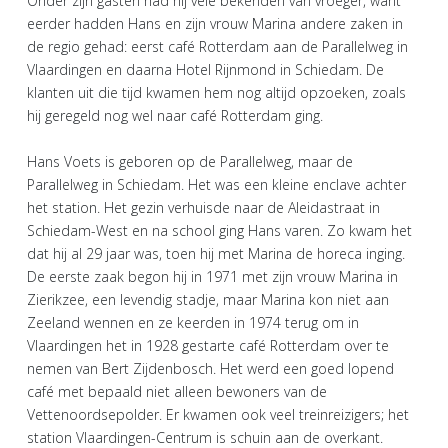
Onder zijn gasten had hij vele bekenden van vroeger, want
eerder hadden Hans en zijn vrouw Marina andere zaken in
de regio gehad: eerst café Rotterdam aan de Parallelweg in
Vlaardingen en daarna Hotel Rijnmond in Schiedam. De
klanten uit die tijd kwamen hem nog altijd opzoeken, zoals
hij geregeld nog wel naar café Rotterdam ging.
Hans Voets is geboren op de Parallelweg, maar de
Parallelweg in Schiedam. Het was een kleine enclave achter
het station. Het gezin verhuisde naar de Aleidastraat in
Schiedam-West en na school ging Hans varen. Zo kwam het
dat hij al 29 jaar was, toen hij met Marina de horeca inging.
De eerste zaak begon hij in 1971 met zijn vrouw Marina in
Zierikzee, een levendig stadje, maar Marina kon niet aan
Zeeland wennen en ze keerden in 1974 terug om in
Vlaardingen het in 1928 gestarte café Rotterdam over te
nemen van Bert Zijdenbosch. Het werd een goed lopend
café met bepaald niet alleen bewoners van de
Vettenoordsepolder. Er kwamen ook veel treinreizigers; het
station Vlaardingen-Centrum is schuin aan de overkant.