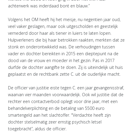
achterwerk was inderdaad bont en blauw.”
Volgens het OM heeft hij het meisje, nu negentien jaar oud,
veel vaker geslagen, maar ook uitgescholden en geestelijk
vernederd door haar als tiener in luiers te laten lopen.
Hulpverleners die bij haar betrokken raakten, merkten dat ze
stonk en onderontwikkeld was. De verhoudingen tussen
vader en dochter bereikten in 2015 een dieptepunt na de
dood van de vrouw en moeder in het gezin. Pas in 2017
durfde de dochter aangifte te doen. Zij is uiteindelijk uit huis
geplaatst en de rechtbank zette C. uit de ouderlijke macht.
De officier van justitie eiste tegen C. een jaar gevangenisstraf,
waarvan vier maanden voorwaardelijk. Ook wil justitie dat de
rechter een contactverbod oplegt voor drie jaar, met een
behandelverplichting en de betaling van 5500 euro
smartengeld aan het slachtoffer. "Verdachte heeft zijn
dochter stelselmatig zeer ernstig psychisch letsel
toegebracht”, aldus de officier.