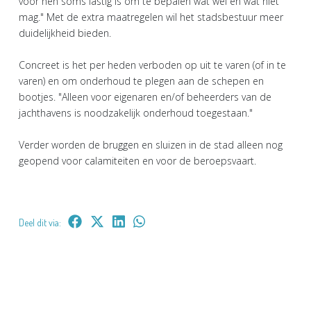
voor hen soms lastig is om te bepalen wat wel en wat niet
mag." Met de extra maatregelen wil het stadsbestuur meer
duidelijkheid bieden.
Concreet is het per heden verboden op uit te varen (of in te
varen) en om onderhoud te plegen aan de schepen en
bootjes. "Alleen voor eigenaren en/of beheerders van de
jachthavens is noodzakelijk onderhoud toegestaan."
Verder worden de bruggen en sluizen in de stad alleen nog
geopend voor calamiteiten en voor de beroepsvaart.
Deel dit via: